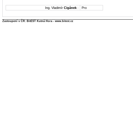
Ing. Vladimír
Cigánek
:
Pro
Zastoupení v ČR: BitEST Kutná Hora - www.bitest.cz