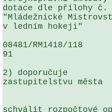
dotace dle přílohy č. 
"Mládežnické Mistrovst
v ledním hokeji"

08481/RM1418/118                   
91

2) doporučuje

zastupitelstvu města

schválit rozpočtové op