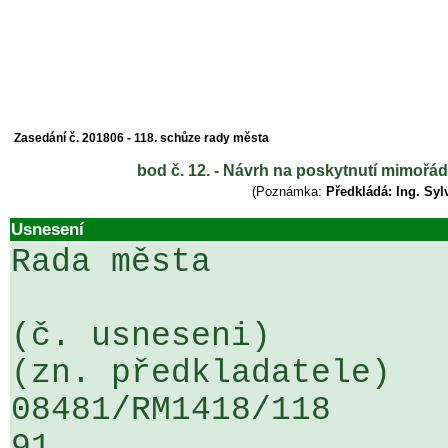
Zasedání č. 201806 - 118. schůze rady města
bod č. 12. - Návrh na poskytnutí mimořád
(Poznámka:
Předkládá: Ing. Syl
Usnesení
Rada města

(č. usneseni)                                                  
(zn. předkladatele)

08481/RM1418/118                   
91
