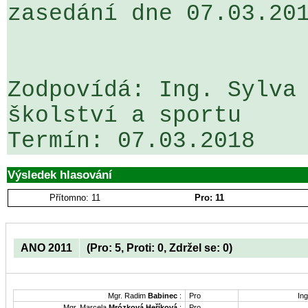
zasedání dne 07.03.201
Zodpovídá: Ing. Sylva 
školství a sportu

Výsledek hlasování
Přítomno: 11
Pro: 11
ANO 2011
(Pro: 5, Proti: 0, Zdržel se: 0)
Mgr. Radim
Babinec
:
Pro
Ing
Mgr. Marcela
Mrózková Heříková
:
Pro