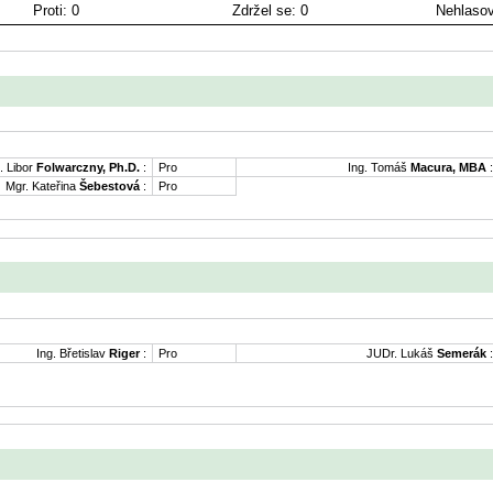
Proti: 0
Zdržel se: 0
Nehlasov
. Libor
Folwarczny, Ph.D.
:
Pro
Ing. Tomáš
Macura, MBA
:
Mgr. Kateřina
Šebestová
:
Pro
Ing. Břetislav
Riger
:
Pro
JUDr. Lukáš
Semerák
: