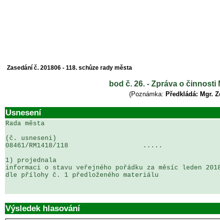
Zasedání č. 201806 - 118. schůze rady města
bod č. 26. - Zpráva o činnost
(Poznámka:
Předkládá: Mgr. Z
Usnesení
Rada města

(č. usneseni)                                          
08461/RM1418/118                   .....               
1) projednala

informaci o stavu veřejného pořádku za měsíc leden 2018
dle přílohy č. 1 předloženého materiálu

Výsledek hlasování