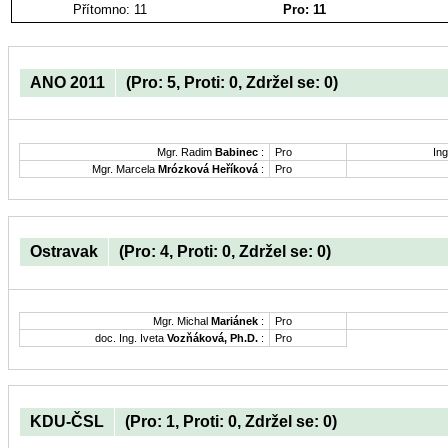
Přítomno: 11
Pro: 11
ANO 2011
(Pro: 5, Proti: 0, Zdržel se: 0)
Mgr. Radim
Babinec
:
Pro
Ing
Mgr. Marcela
Mrózková Heříková
:
Pro
Ostravak
(Pro: 4, Proti: 0, Zdržel se: 0)
Mgr. Michal
Mariánek
:
Pro
doc. Ing. Iveta
Vozňáková, Ph.D.
:
Pro
KDU-ČSL
(Pro: 1, Proti: 0, Zdržel se: 0)