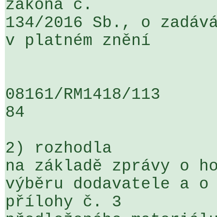
zákona č. 

134/2016 Sb., o zadává
v platném znění

08161/RM1418/113                   
84

2) rozhodla

na základě zprávy o ho
výběru dodavatele a o 
přílohy č. 3 
