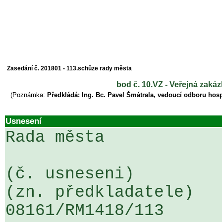
Zasedání č. 201801 - 113.schůze rady města
bod č. 10.VZ - Veřejná zakáz
(Poznámka:
Předkládá: Ing. Bc. Pavel Šmátrala, vedoucí odboru hos
Usnesení
Rada města

(č. usneseni)                                                  
(zn. předkladatele)

08161/RM1418/113                   