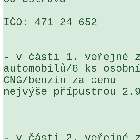
IČO: 471 24 652

- v části 1. veřejné z
automobilů/8 ks osobní
CNG/benzín za cenu 

nejvýše přípustnou 2.9
- v části 2. veřejné z