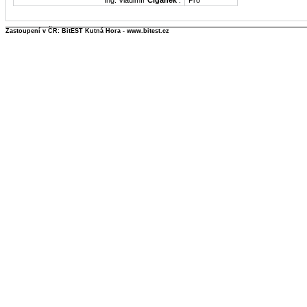
Ing. Vladimír
Cigánek
:
Pro
Zastoupení v ČR: BitEST Kutná Hora - www.bitest.cz