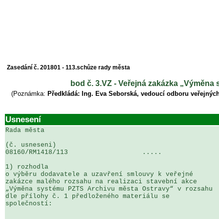
Zasedání č. 201801 - 113.schůze rady města
bod č. 3.VZ - Veřejná zakázka „Výměna 
(Poznámka:
Předkládá: Ing. Eva Seborská, vedoucí odboru veřejných
Usnesení
Rada města

(č. usneseni)                                          
08160/RM1418/113                   .....               
1) rozhodla

o výběru dodavatele a uzavření smlouvy k veřejné 

zakázce malého rozsahu na realizaci stavební akce 

„Výměna systému PZTS Archivu města Ostravy“ v rozsahu 

dle přílohy č. 1 předloženého materiálu se 

společností:
