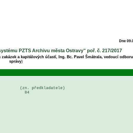
Dne 09.
systému PZTS Archivu města Ostravy“ poř. č. 217/2017
 zakázek a kapitálových účastí, Ing. Bc. Pavel Šmátrala, vedoucí odbor
správy
)
        (zn. předkladatele)

          84
