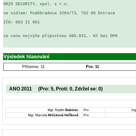
ORZO SECURITY, spol. s r.o.

se sídlem: Poděbradova 3264/73, 702 00 Ostrava

IČO: 603 21 601

za cenu nejvýše přípustnou 480.931,- Kč bez DPH

Výsledek hlasování
Přítomno: 11
Pro: 11
ANO 2011
(Pro: 5, Proti: 0, Zdržel se: 0)
Mgr. Radim
Babinec
:
Pro
Ing
Mgr. Marcela
Mrózková Heříková
:
Pro