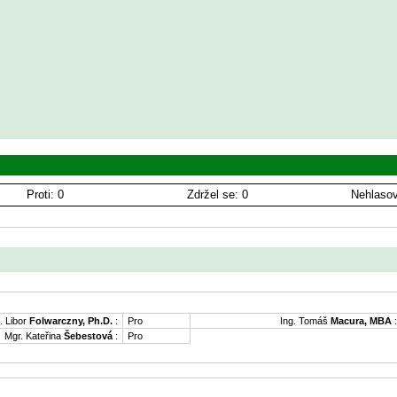
Proti: 0
Zdržel se: 0
Nehlasov
. Libor
Folwarczny, Ph.D.
:
Pro
Ing. Tomáš
Macura, MBA
:
Mgr. Kateřina
Šebestová
:
Pro