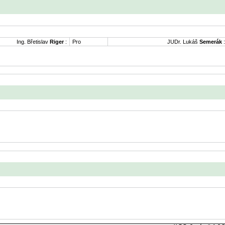
Ing. Břetislav
Riger
:
Pro
JUDr. Lukáš
Semerák
: