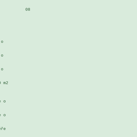
          08

o 

o 

o 

 m2

 o 

 o 

ře 
