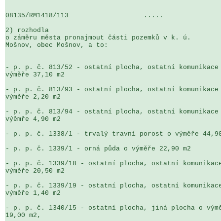
08135/RM1418/113                   .....               
2) rozhodla

o záměru města pronajmout části pozemků v k. ú. 

Mošnov, obec Mošnov, a to:

- p. p. č. 813/52 - ostatní plocha, ostatní komunikace 
výměře 37,10 m2

- p. p. č. 813/93 - ostatní plocha, ostatní komunikace 
výměře 2,20 m2

- p. p. č. 813/94 - ostatní plocha, ostatní komunikace 
výěmře 4,90 m2

- p. p. č. 1338/1 - trvalý travní porost o výměře 44,90
- p. p. č. 1339/1 - orná půda o výměře 22,90 m2

- p. p. č. 1339/18 - ostatní plocha, ostatní komunikace
výměře 20,50 m2

- p. p. č. 1339/19 - ostatní plocha, ostatní komunikace
výměře 1,40 m2

- p. p. č. 1340/15 - ostatní plocha, jiná plocha o výmě
19,00 m2,
