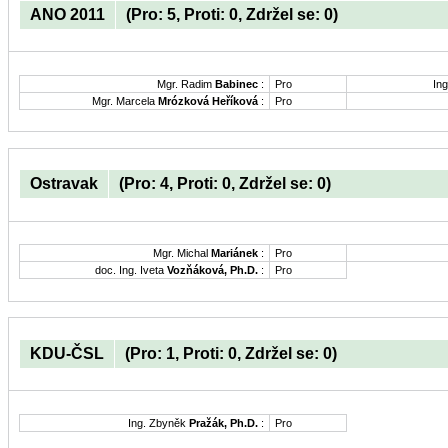
ANO 2011
(Pro: 5, Proti: 0, Zdržel se: 0)
Mgr. Radim
Babinec
:
Pro
Ing
Mgr. Marcela
Mrózková Heříková
:
Pro
Ostravak
(Pro: 4, Proti: 0, Zdržel se: 0)
Mgr. Michal
Mariánek
:
Pro
doc. Ing. Iveta
Vozňáková, Ph.D.
:
Pro
KDU-ČSL
(Pro: 1, Proti: 0, Zdržel se: 0)
Ing. Zbyněk
Pražák, Ph.D.
:
Pro