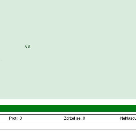
          08

 

Proti: 0
Zdržel se: 0
Nehlasov