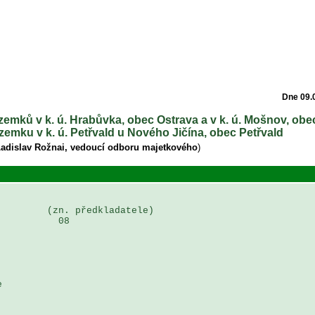
Dne 09.
zemků v k. ú. Hrabůvka, obec Ostrava a v k. ú. Mošnov, ob
zemku v k. ú. Petřvald u Nového Jičína, obec Petřvald
Ladislav Rožnai, vedoucí odboru majetkového
)
        (zn. předkladatele)

          08



 
