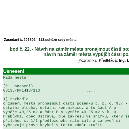
Zasedání č. 201801 - 113.schůze rady města
bod č. 22. - Návrh na záměr města pronajmout části po
návrh na záměr města vypůjčit části po
(Poznámka:
Předkládá: Ing. 
Usnesení
Rada města

(č. usneseni)                                          
08135/RM1418/113                   .....               
1) rozhodla

o záměru města pronajmout části pozemku p. p. č. 937 - 
ostatní plocha, ostatní komunikace, a to část A o 

výměře 49,35 m2 a část B o výměře 49,35 m2 v k. ú. 

Hrabůvka, obec Ostrava, dle zákresu ve snímku, který je
přílohou č. 1/1 předloženého materiálu a zároveň si 

vyhrazuje právo kdykoliv tento záměr zrušit
