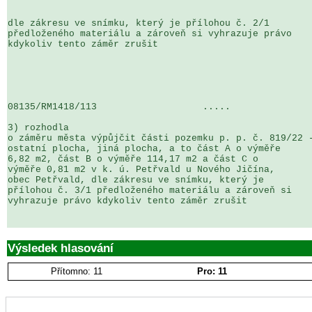
dle zákresu ve snímku, který je přílohou č. 2/1 

předloženého materiálu a zároveň si vyhrazuje právo 

kdykoliv tento záměr zrušit

08135/RM1418/113                   .....               
3) rozhodla

o záměru města výpůjčit části pozemku p. p. č. 819/22 -
ostatní plocha, jiná plocha, a to část A o výměře 

6,82 m2, část B o výměře 114,17 m2 a část C o 

výměře 0,81 m2 v k. ú. Petřvald u Nového Jičína, 

obec Petřvald, dle zákresu ve snímku, který je 

přílohou č. 3/1 předloženého materiálu a zároveň si 

vyhrazuje právo kdykoliv tento záměr zrušit

Výsledek hlasování
Přítomno: 11
Pro: 11