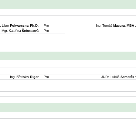
. Libor
Folwarczny, Ph.D.
:
Pro
Ing. Tomáš
Macura, MBA
:
Mgr. Kateřina
Šebestová
:
Pro
Ing. Břetislav
Riger
:
Pro
JUDr. Lukáš
Semerák
: