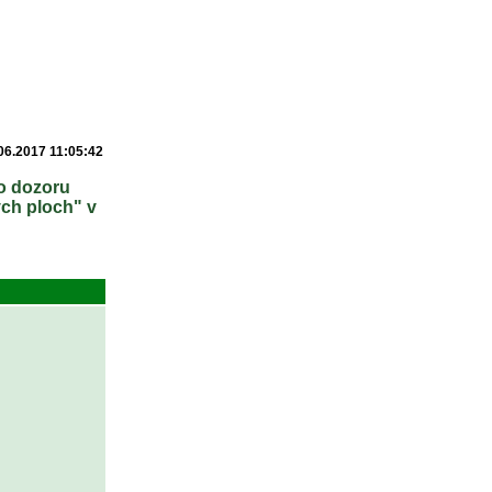
06.2017 11:05:42
ho dozoru
ch ploch" v