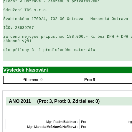
ploch" v Ostravě - Zábřehu s příkazníkem:

Sdružení TDS s.r.o.

Švabinského 1700/4, 702 00 Ostrava - Moravská Ostrava

IČO: 28639707

za cenu nejvýše přípustnou 188.000,- Kč bez DPH + DPH v
zákonné výši

dle přílohy č. 1 předloženého materiálu

Výsledek hlasování
Přítomno: 9
Pro: 9
ANO 2011
(Pro: 3, Proti: 0, Zdržel se: 0)
Mgr. Radim
Babinec
:
Pro
Ing
Mgr. Marcela
Mrózková Heříková
:
Pro