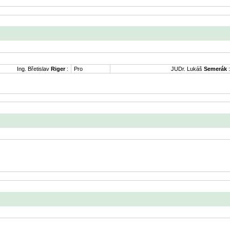
Ing. Břetislav
Riger
:
Pro
JUDr. Lukáš
Semerák
: