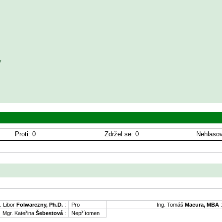
 

Proti: 0
Zdržel se: 0
Nehlasov
. Libor
Folwarczny, Ph.D.
:
Pro
Ing. Tomáš
Macura, MBA
:
Mgr. Kateřina
Šebestová
:
Nepřítomen