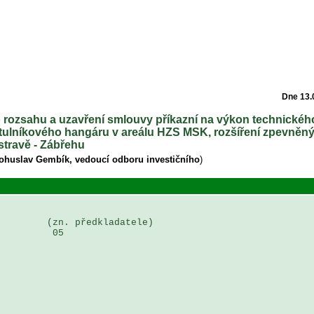
Dne 13.
o rozsahu a uzavření smlouvy příkazní na výkon technické
tulníkového hangáru v areálu HZS MSK, rozšíření zpevněný
stravě - Zábřehu
Bohuslav Gembík, vedoucí odboru investičního
)
        (zn. předkladatele)

         05
