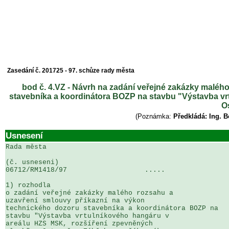
Zasedání č. 201725 - 97. schůze rady města
bod č. 4.VZ - Návrh na zadání veřejné zakázky maléh
stavebníka a koordinátora BOZP na stavbu "Výstavba vr
O
(Poznámka:
Předkládá: Ing. 
Usnesení
Rada města

(č. usneseni)                                          
06712/RM1418/97                   .....                
1) rozhodla

o zadání veřejné zakázky malého rozsahu a 

uzavření smlouvy příkazní na výkon 

technického dozoru stavebníka a koordinátora BOZP na 

stavbu "Výstavba vrtulníkového hangáru v 

areálu HZS MSK, rozšíření zpevněných 
