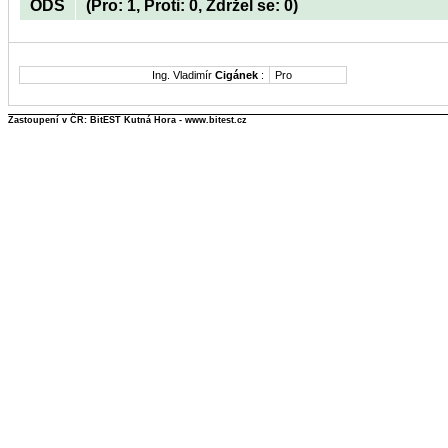
ODS
(Pro: 1, Proti: 0, Zdržel se: 0)
Ing. Vladimír
Cigánek
:
Pro
Zastoupení v ČR: BitEST Kutná Hora - www.bitest.cz