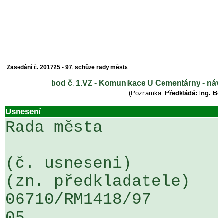
Zasedání č. 201725 - 97. schůze rady města
bod č. 1.VZ - Komunikace U Cementárny - ná
(Poznámka:
Předkládá: Ing. 
Usnesení
Rada města

(č. usneseni)                                                  
(zn. předkladatele)

06710/RM1418/97                   .
05
