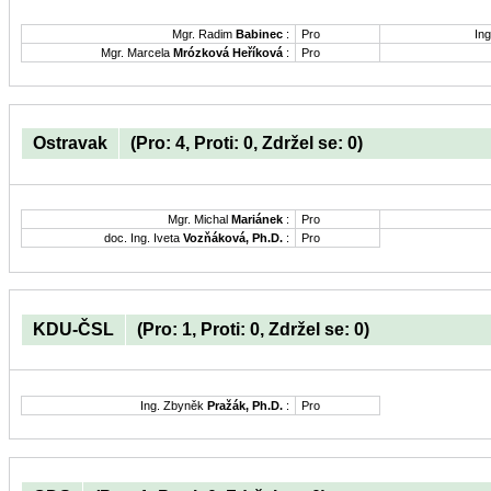
Mgr. Radim
Babinec
:
Pro
Ing
Mgr. Marcela
Mrózková Heříková
:
Pro
Ostravak
(Pro: 4, Proti: 0, Zdržel se: 0)
Mgr. Michal
Mariánek
:
Pro
doc. Ing. Iveta
Vozňáková, Ph.D.
:
Pro
KDU-ČSL
(Pro: 1, Proti: 0, Zdržel se: 0)
Ing. Zbyněk
Pražák, Ph.D.
:
Pro