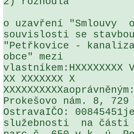
2) rozhodla

o uzavření "Smlouvy  o
souvislosti se stavbou
"Petřkovice - kanaliza
obce" mezi 

vlastníkem:HXXXXXXXX V
XX XXXXXXX X 

XXXXXXXXXXaoprávněným:
Prokešovo nám. 8, 729 
OstravaIČO: 00845451je
služebnosti  na části 