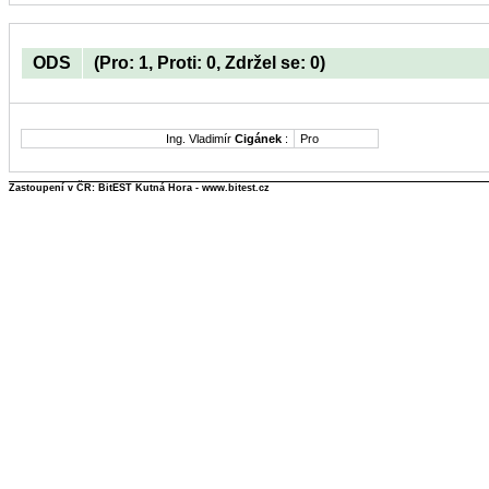
ODS
(Pro: 1, Proti: 0, Zdržel se: 0)
Ing. Vladimír
Cigánek
:
Pro
Zastoupení v ČR: BitEST Kutná Hora - www.bitest.cz