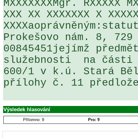
MXXXXXXXMgr. RXXXXX MX
XXX XX XXXXXXX X XXXXX
XXXXaoprávněným:statut
Prokešovo nám. 8, 729 
00845451jejímž předmět
služebnosti  na části 
600/1 v k.ú. Stará Běl
přílohy č. 11 předlože
Výsledek hlasování
Přítomno: 9
Pro: 9