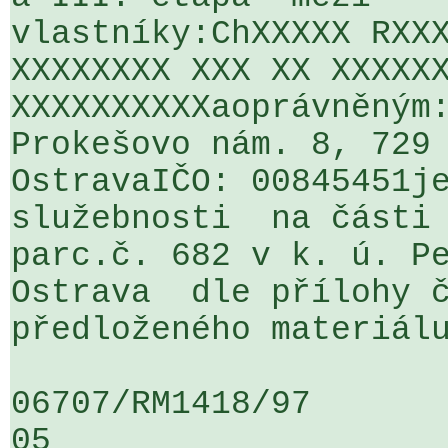
vlastníky:ChXXXXX RXXX
XXXXXXXX XXX XX XXXXXX
XXXXXXXXXXaoprávněným:
Prokešovo nám. 8, 729 
OstravaIČO: 00845451je
služebnosti  na části 
parc.č. 682 v k. ú. Pe
Ostrava  dle přílohy č
předloženého materiálu
06707/RM1418/97                   .
05
