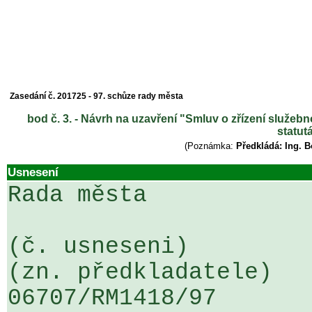
Zasedání č. 201725 - 97. schůze rady města
bod č. 3. - Návrh na uzavření "Smluv o zřízení služeb
statut
(Poznámka:
Předkládá: Ing. 
Usnesení
Rada města

(č. usneseni)                                                  
(zn. předkladatele)

06707/RM1418/97                   .