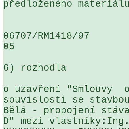
předloženého materiálu
06707/RM1418/97                   .
05

6) rozhodla

o uzavření "Smlouvy  o
souvislosti se stavbou
Bělá - propojení stáva
D" mezi vlastníky:Ing.