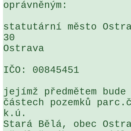
oprávněným:

statutární město Ostra
30 

Ostrava

IČO: 00845451

jejímž předmětem bude 
částech pozemků parc.č
k.ú. 

Stará Bělá, obec Ostra