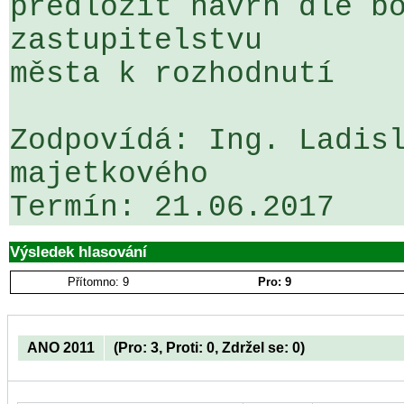
předložit návrh dle bo
zastupitelstvu 

města k rozhodnutí

Zodpovídá: Ing. Ladisl
majetkového

Výsledek hlasování
Přítomno: 9
Pro: 9
ANO 2011
(Pro: 3, Proti: 0, Zdržel se: 0)