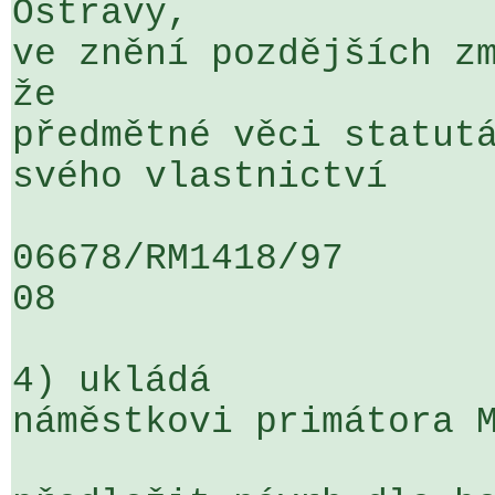
Ostravy, 

ve znění pozdějších zm
že 

předmětné věci statutá
svého vlastnictví

06678/RM1418/97                   .
08

4) ukládá

náměstkovi primátora M