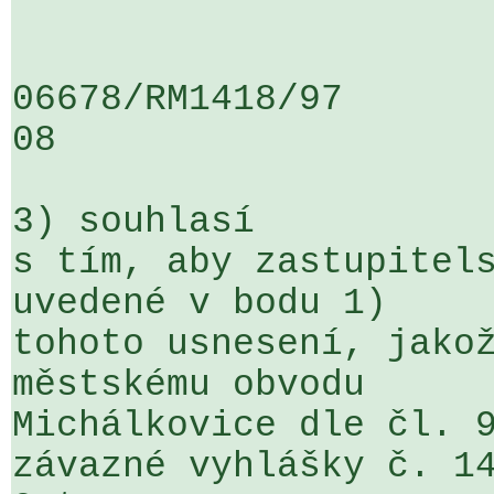
06678/RM1418/97                   .
08

3) souhlasí

s tím, aby zastupitels
uvedené v bodu 1) 

tohoto usnesení, jakož
městskému obvodu 

Michálkovice dle čl. 9
závazné vyhlášky č. 14