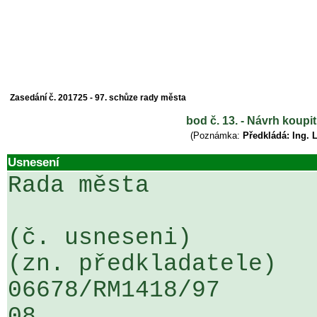
Zasedání č. 201725 - 97. schůze rady města
bod č. 13. - Návrh koupi
(Poznámka:
Předkládá: Ing. 
Usnesení
Rada města

(č. usneseni)                                                  
(zn. předkladatele)

06678/RM1418/97                   .
08
