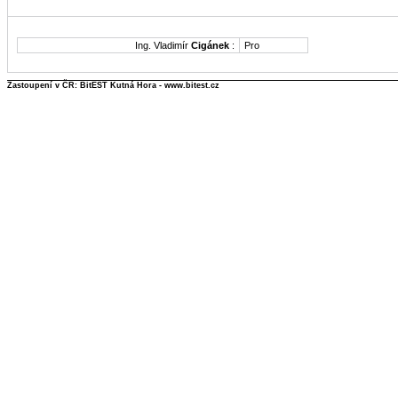
Ing. Vladimír
Cigánek
:
Pro
Zastoupení v ČR: BitEST Kutná Hora - www.bitest.cz