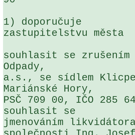
1) doporučuje

zastupitelstvu města

souhlasit se zrušením 
Odpady, 

a.s., se sídlem Klicp
Mariánské Hory, 

PSČ 709 00, IČO 285 64
souhlasit se 

jmenováním likvidátora
společnosti Ing. Josef