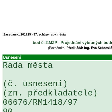
Zasedání č. 201725 - 97. schůze rady města
bod č. 2.MZP - Projednání vybraných bod
(Poznámka:
Předkládá: Ing. Eva Seborská
Usnesení
Rada města

(č. usneseni)                                                  
(zn. předkladatele)

06676/RM1418/97                   .
90
