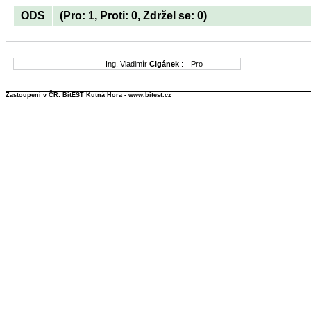
ODS
(Pro: 1, Proti: 0, Zdržel se: 0)
Ing. Vladimír
Cigánek
:
Pro
Zastoupení v ČR: BitEST Kutná Hora - www.bitest.cz