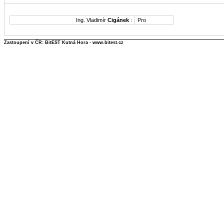
Ing. Vladimír
Cigánek
:
Pro
Zastoupení v ČR: BitEST Kutná Hora - www.bitest.cz