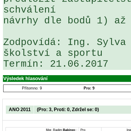
schválení 

návrhy dle bodů 1) až 
Zodpovídá: Ing. Sylva 
školství a sportu

Výsledek hlasování
Přítomno: 9
Pro: 9
ANO 2011
(Pro: 3, Proti: 0, Zdržel se: 0)
Mgr. Radim
Babinec
:
Pro
Ing