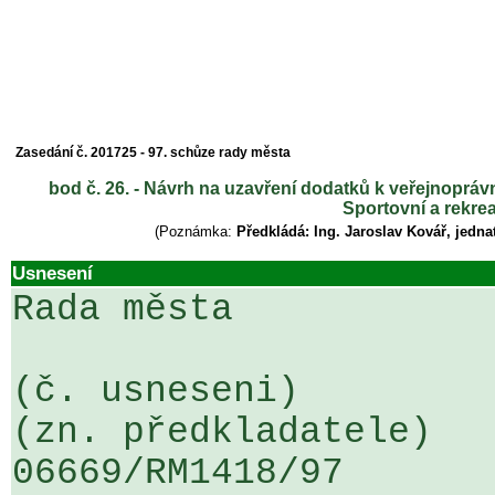
Zasedání č. 201725 - 97. schůze rady města
bod č. 26. - Návrh na uzavření dodatků k veřejnopr
Sportovní a rekrea
(Poznámka:
Předkládá: Ing. Jaroslav Kovář, jednat
Usnesení
Rada města

(č. usneseni)                                                  
(zn. předkladatele)

06669/RM1418/97                   .