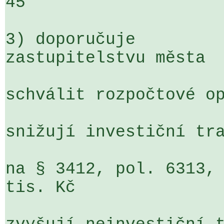
45

3) doporučuje

zastupitelstvu města

schválit rozpočtové op
snižují investiční tra
na § 3412, pol. 6313, 
tis. Kč
