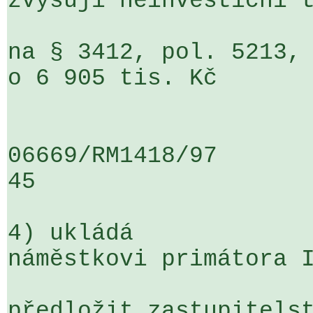
zvyšují neinvestiční t
na § 3412, pol. 5213, 
o 6 905 tis. Kč

06669/RM1418/97                   .
45

4) ukládá

náměstkovi primátora I
předložit zastupitelst