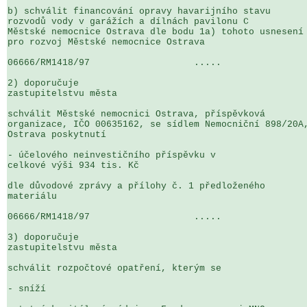
b) schválit financování opravy havarijního stavu 

rozvodů vody v garážích a dílnách pavilonu C 

Městské nemocnice Ostrava dle bodu 1a) tohoto usnesení 
pro rozvoj Městské nemocnice Ostrava

06666/RM1418/97                   .....                
2) doporučuje

zastupitelstvu města

schválit Městské nemocnici Ostrava, příspěvková 

organizace, IČO 00635162, se sídlem Nemocniční 898/20A,
Ostrava poskytnutí

- účelového neinvestičního příspěvku v 

celkové výši 934 tis. Kč

dle důvodové zprávy a přílohy č. 1 předloženého 

materiálu

06666/RM1418/97                   .....                
3) doporučuje

zastupitelstvu města

schválit rozpočtové opatření, kterým se

- sníží
