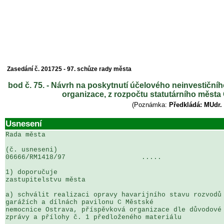
Zasedání č. 201725 - 97. schůze rady města
bod č. 75. - Návrh na poskytnutí účelového neinvestičn
organizace, z rozpočtu statutárního města
(Poznámka:
Předkládá: MUdr. 
Usnesení
Rada města

(č. usneseni)                                          
06666/RM1418/97                   .....                
1) doporučuje

zastupitelstvu města

a) schválit realizaci opravy havarijního stavu rozvodů 
garážích a dílnách pavilonu C Městské 

nemocnice Ostrava, příspěvková organizace dle důvodové 
zprávy a přílohy č. 1 předloženého materiálu
