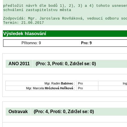
předložit návrh dle bodů 1), 2), 3) a 4) tohoto usnesen
schválení zastupitelstvu města

Zodpovídá: Mgr. Jaroslava Rovňáková, vedoucí odboru soc
Výsledek hlasování
Přítomno: 9
Pro: 9
ANO 2011
(Pro: 3, Proti: 0, Zdržel se: 0)
Mgr. Radim
Babinec
:
Pro
Ing
Mgr. Marcela
Mrózková Heříková
:
Pro
Ostravak
(Pro: 4, Proti: 0, Zdržel se: 0)