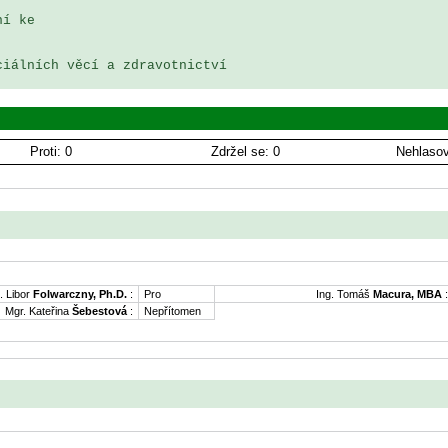
í ke 

iálních věcí a zdravotnictví

Proti: 0
Zdržel se: 0
Nehlasov
. Libor
Folwarczny, Ph.D.
:
Pro
Ing. Tomáš
Macura, MBA
:
Mgr. Kateřina
Šebestová
:
Nepřítomen