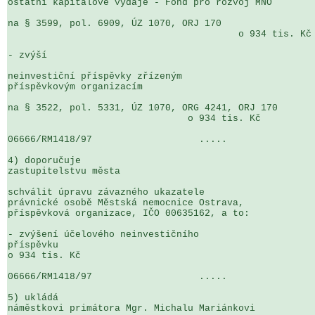
ostatní kapitálové výdaje - Fond pro rozvoj MNO

na § 3599, pol. 6909, ÚZ 1070, ORJ 170                 
                                         o 934 tis. Kč

- zvýší

neinvestiční příspěvky zřízeným 

příspěvkovým organizacím

na § 3522, pol. 5331, ÚZ 1070, ORG 4241, ORJ 170       
                                o 934 tis. Kč

06666/RM1418/97                   .....                
4) doporučuje

zastupitelstvu města

schválit úpravu závazného ukazatele 

právnické osobě Městská nemocnice Ostrava, 

příspěvková organizace, IČO 00635162, a to:

- zvýšení účelového neinvestičního 

příspěvku                                              
o 934 tis. Kč

06666/RM1418/97                   .....                
5) ukládá

náměstkovi primátora Mgr. Michalu Mariánkovi
