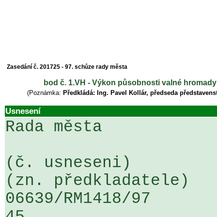
Zasedání č. 201725 - 97. schůze rady města
bod č. 1.VH - Výkon působnosti valné hromady 
(Poznámka:
Předkládá: Ing. Pavel Kollár, předseda představens
Usnesení
Rada města

(č. usneseni)                                                  
(zn. předkladatele)

06639/RM1418/97                   .
45
