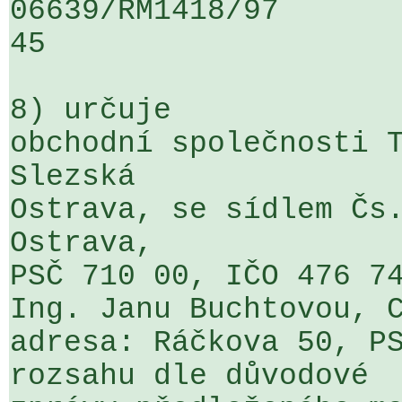
06639/RM1418/97                   .
45

8) určuje

obchodní společnosti T
Slezská 

Ostrava, se sídlem Čs.
Ostrava, 

PSČ 710 00, IČO 476 74
Ing. Janu Buchtovou, C
adresa: Ráčkova 50, PS
rozsahu dle důvodové 
