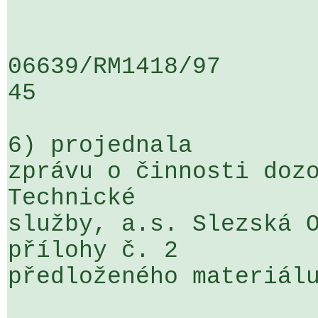
06639/RM1418/97                   .
45

6) projednala

zprávu o činnosti dozo
Technické 

služby, a.s. Slezská O
přílohy č. 2 

předloženého materiálu