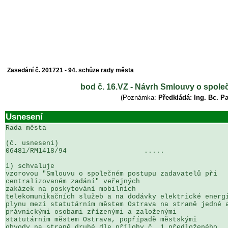
Zasedání č. 201721 - 94. schůze rady města
bod č. 16.VZ - Návrh Smlouvy o spole
(Poznámka:
Předkládá: Ing. Bc. P
Usnesení
Rada města

(č. usneseni)                                          
06481/RM1418/94                   .....                
1) schvaluje

vzorovou "Smlouvu o společném postupu zadavatelů při 

centralizovaném zadání" veřejných 

zakázek na poskytování mobilních 

telekomunikačních služeb a na dodávky elektrické energi
plynu mezi statutárním městem Ostrava na straně jedné a
právnickými osobami zřízenými a založenými 

statutárním městem Ostrava, popřípadě městskými 

obvody na straně druhé dle přílohy č. 1 předloženého 
