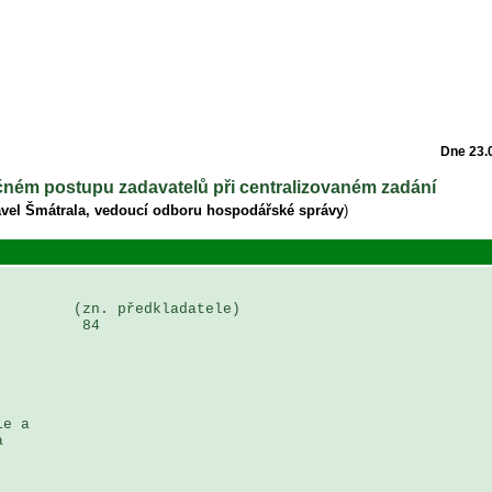
Dne 23.
čném postupu zadavatelů při centralizovaném zadání
avel Šmátrala, vedoucí odboru hospodářské správy
)
        (zn. předkladatele)

         84

e a 

  
