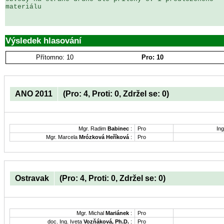
materiálu

Výsledek hlasování
Přítomno: 10
Pro: 10
ANO 2011
(Pro: 4, Proti: 0, Zdržel se: 0)
Mgr. Radim
Babinec
:
Pro
Ing
Mgr. Marcela
Mrózková Heříková
:
Pro
Ostravak
(Pro: 4, Proti: 0, Zdržel se: 0)
Mgr. Michal
Mariánek
:
Pro
doc. Ing. Iveta
Vozňáková, Ph.D.
:
Pro