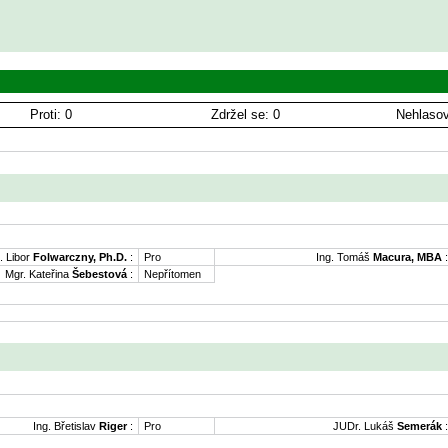
Proti: 0
Zdržel se: 0
Nehlasov
. Libor
Folwarczny, Ph.D.
:
Pro
Ing. Tomáš
Macura, MBA
:
Mgr. Kateřina
Šebestová
:
Nepřítomen
Ing. Břetislav
Riger
:
Pro
JUDr. Lukáš
Semerák
: