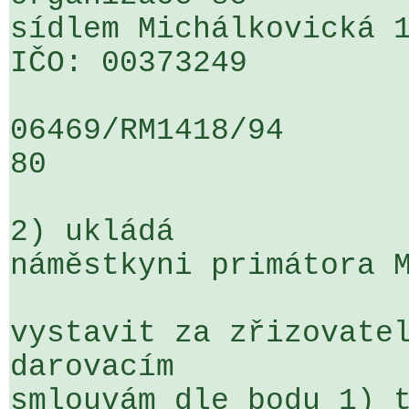
sídlem Michálkovická 1
IČO: 00373249

06469/RM1418/94                   .
80

2) ukládá

náměstkyni primátora M
vystavit za zřizovatel
darovacím 

smlouvám dle bodu 1) t