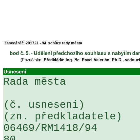
Zasedání č. 201721 - 94. schůze rady města
bod č. 5. - Udělení předchozího souhlasu s nabytím da
(Poznámka:
Předkládá: Ing. Bc. Pavel Valerián, Ph.D., vedoucí
Usnesení
Rada města

(č. usneseni)                                                  
(zn. předkladatele)

06469/RM1418/94                   .
80
