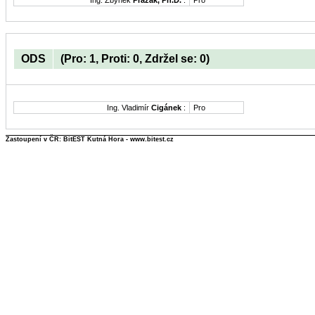
Ing. Zbyněk
Pražák, Ph.D.
:
Pro
ODS
(Pro: 1, Proti: 0, Zdržel se: 0)
Ing. Vladimír
Cigánek
:
Pro
Zastoupení v ČR: BitEST Kutná Hora - www.bitest.cz