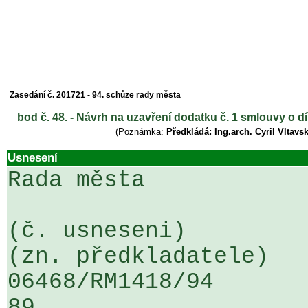
Zasedání č. 201721 - 94. schůze rady města
bod č. 48. - Návrh na uzavření dodatku č. 1 smlouvy
(Poznámka:
Předkládá: Ing.arch. Cyril Vltav
Usnesení
Rada města

(č. usneseni)                                                  
(zn. předkladatele)

06468/RM1418/94                   .
89
