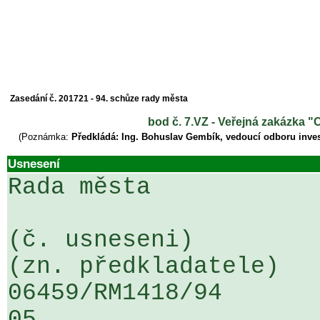
Zasedání č. 201721 - 94. schůze rady města
bod č. 7.VZ - Veřejná zakázka "O
(Poznámka:
Předkládá: Ing. Bohuslav Gembík, vedoucí odboru inves
Usnesení
Rada města

(č. usneseni)                                                  
(zn. předkladatele)

06459/RM1418/94                   .
05
