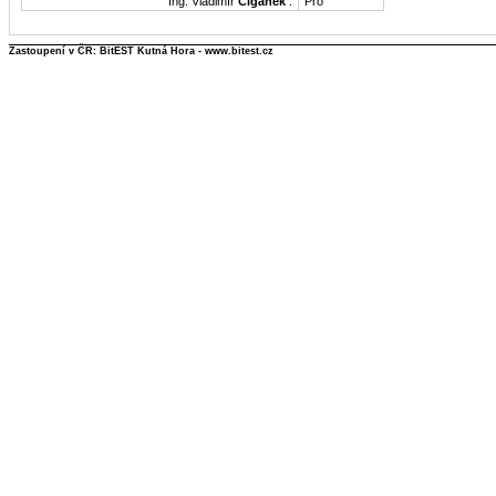
Ing. Vladimír
Cigánek
:
Pro
Zastoupení v ČR: BitEST Kutná Hora - www.bitest.cz