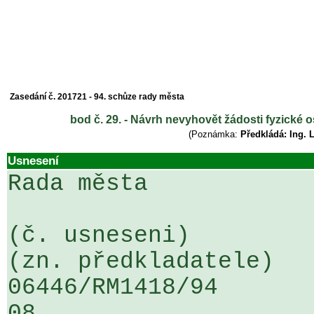
Zasedání č. 201721 - 94. schůze rady města
bod č. 29. - Návrh nevyhovět žádosti fyzické 
(Poznámka:
Předkládá: Ing. 
Usnesení
Rada města

(č. usneseni)                                                  
(zn. předkladatele)

06446/RM1418/94                   .
08
