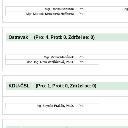
Mgr. Radim
Babinec
:
Pro
Ing
Mgr. Marcela
Mrózková Heříková
:
Pro
Ostravak
(Pro: 4, Proti: 0, Zdržel se: 0)
Mgr. Michal
Mariánek
:
Pro
doc. Ing. Iveta
Vozňáková, Ph.D.
:
Pro
KDU-ČSL
(Pro: 1, Proti: 0, Zdržel se: 0)
Ing. Zbyněk
Pražák, Ph.D.
:
Pro