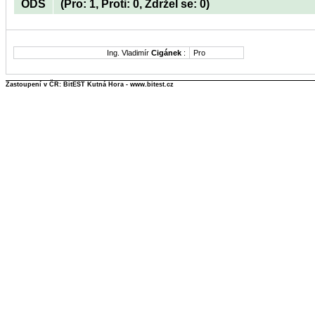
ODS
(Pro: 1, Proti: 0, Zdržel se: 0)
Ing. Vladimír
Cigánek
:
Pro
Zastoupení v ČR: BitEST Kutná Hora - www.bitest.cz