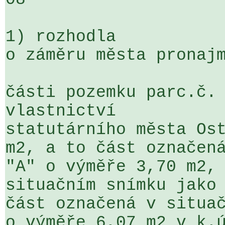
1) rozhodla

o záměru města pronajm
části pozemku parc.č. 
vlastnictví 

statutárního města Ost
m2, a to část označená
"A" o výměře 3,70 m2, 
situačním snímku jako 
část označená v situač
o výměře 6,07 m2 v k.ú