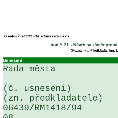
Zasedání č. 201721 - 94. schůze rady města
bod č. 21. - Návrh na záměr pron
(Poznámka:
Předkládá: Ing. 
Usnesení
Rada města

(č. usneseni)                                                  
(zn. předkladatele)

06439/RM1418/94                   .
08
