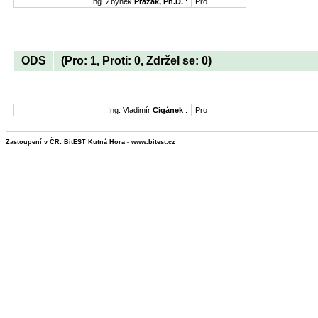
Ing. Zbyněk
Pražák, Ph.D.
:
Pro
ODS
(Pro: 1, Proti: 0, Zdržel se: 0)
Ing. Vladimír
Cigánek
:
Pro
Zastoupení v ČR: BitEST Kutná Hora - www.bitest.cz