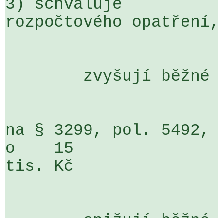
3) schvaluje

rozpočtového opatření,
	zvyšují běžné výdaje

na § 3299, pol. 5492, ORJ 140                  
o    15 

tis. Kč
