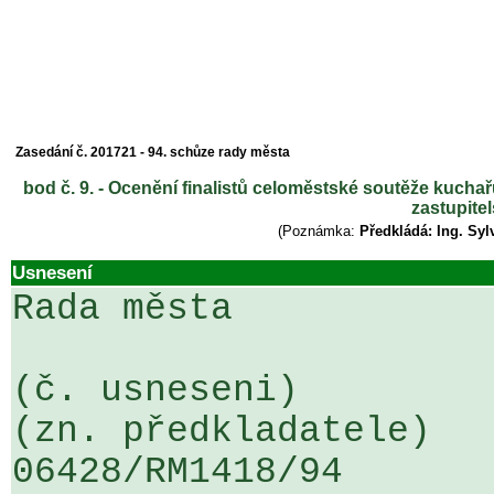
Zasedání č. 201721 - 94. schůze rady města
bod č. 9. - Ocenění finalistů celoměstské soutěže kuchař
zastupite
(Poznámka:
Předkládá: Ing. Syl
Usnesení
Rada města

(č. usneseni)                                                  
(zn. předkladatele)

06428/RM1418/94                   .