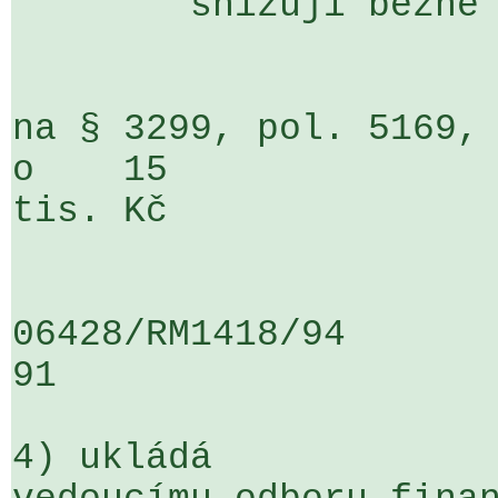
	snižují běžné výdaje

na § 3299, pol. 5169, ORJ 140                  
o    15 

tis. Kč

06428/RM1418/94                   .
91

4) ukládá
