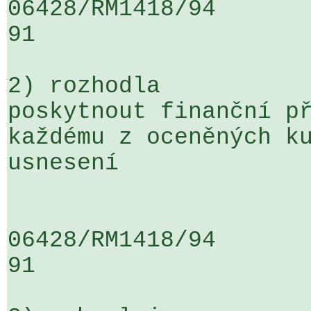
06428/RM1418/94                   .
91

2) rozhodla

poskytnout finanční př
každému z oceněných ku
usnesení

06428/RM1418/94                   .
91
