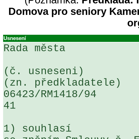
(Poznámka:
Předkládá: 
Domova pro seniory Kamen
or
Usnesení
Rada města

(č. usneseni)                                                  
(zn. předkladatele)

06423/RM1418/94                   .
41

1) souhlasí
