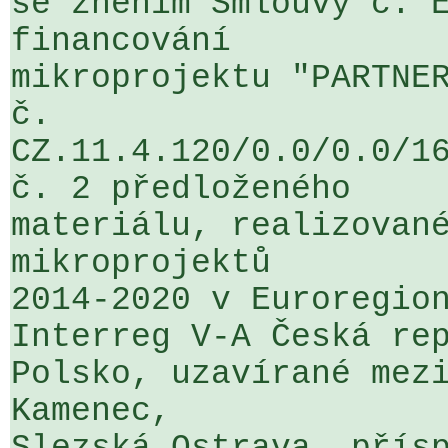
se zněním Smlouvy č. E
financování 

mikroprojektu "PARTNER
č. 

CZ.11.4.120/0.0/0.0/16
č. 2 předloženého 

materiálu, realizované
mikroprojektů 

2014-2020 v Euroregion
Interreg V-A Česká rep
Polsko, uzavírané mezi
Kamenec, 
