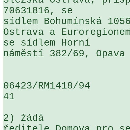
Slezská Ostrava, přísp
70631816, se 

sídlem Bohumínská 1056
Ostrava a Euroregionem
se sídlem Horní 

náměstí 382/69, Opava

06423/RM1418/94                   .
41

2) žádá

ředitele Domova pro se