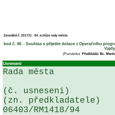
Zasedání č. 201721 - 94. schůze rady města
bod č. 46. - Souhlas s přijetím dotace z Operačního prog
Vajdy
(Poznámka:
Předkládá: Bc. Mart
Usnesení
Rada města

(č. usneseni)                                                  
(zn. předkladatele)

06403/RM1418/94                   .