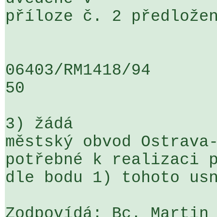
příloze č. 2 předložen
06403/RM1418/94                   .
50

3) žádá

městský obvod Ostrava-
potřebné k realizaci p
dle bodu 1) tohoto usn
Zodpovídá: Bc. Martin 