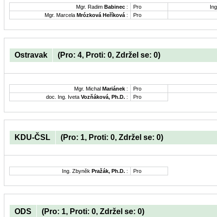
Mgr. Radim
Babinec
:
Pro
Ing
Mgr. Marcela
Mrózková Heříková
:
Pro
Ostravak
(Pro: 4, Proti: 0, Zdržel se: 0)
Mgr. Michal
Mariánek
:
Pro
doc. Ing. Iveta
Vozňáková, Ph.D.
:
Pro
KDU-ČSL
(Pro: 1, Proti: 0, Zdržel se: 0)
Ing. Zbyněk
Pražák, Ph.D.
:
Pro
ODS
(Pro: 1, Proti: 0, Zdržel se: 0)