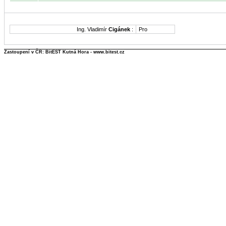
Ing. Vladimír
Cigánek
:
Pro
Zastoupení v ČR: BitEST Kutná Hora - www.bitest.cz