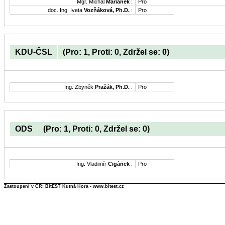
Mgr. Michal
Mariánek
:
Pro
doc. Ing. Iveta
Vozňáková, Ph.D.
:
Pro
KDU-ČSL
(Pro: 1, Proti: 0, Zdržel se: 0)
Ing. Zbyněk
Pražák, Ph.D.
:
Pro
ODS
(Pro: 1, Proti: 0, Zdržel se: 0)
Ing. Vladimír
Cigánek
:
Pro
Zastoupení v ČR: BitEST Kutná Hora - www.bitest.cz