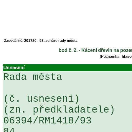
Zasedání č. 201720 - 93. schůze rady města
bod č. 2. - Kácení dřevin na poz
(Poznámka:
hlaso
Usnesení
Rada města

(č. usneseni)                                                  
(zn. předkladatele)

06394/RM1418/93                   .
84
