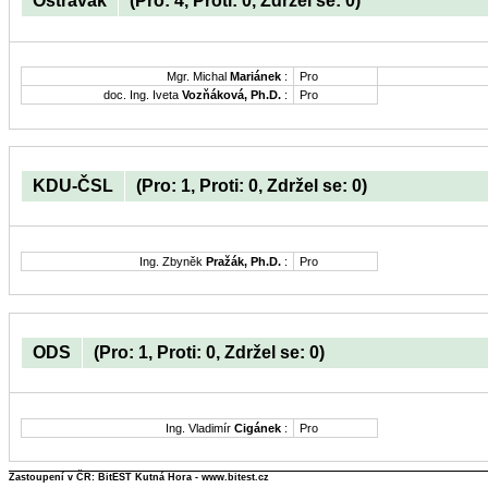
Ostravak
(Pro: 4, Proti: 0, Zdržel se: 0)
Mgr. Michal
Mariánek
:
Pro
doc. Ing. Iveta
Vozňáková, Ph.D.
:
Pro
KDU-ČSL
(Pro: 1, Proti: 0, Zdržel se: 0)
Ing. Zbyněk
Pražák, Ph.D.
:
Pro
ODS
(Pro: 1, Proti: 0, Zdržel se: 0)
Ing. Vladimír
Cigánek
:
Pro
Zastoupení v ČR: BitEST Kutná Hora - www.bitest.cz