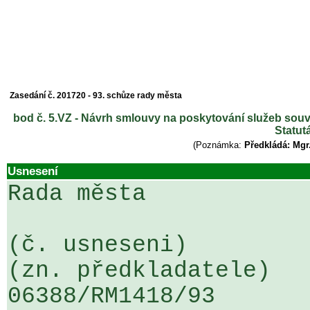
Zasedání č. 201720 - 93. schůze rady města
bod č. 5.VZ - Návrh smlouvy na poskytování služeb souv
Statut
(Poznámka:
Předkládá: Mgr
Usnesení
Rada města

(č. usneseni)                                                  
(zn. předkladatele)

06388/RM1418/93                   .