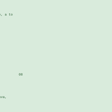
, a to 

         08

va,
