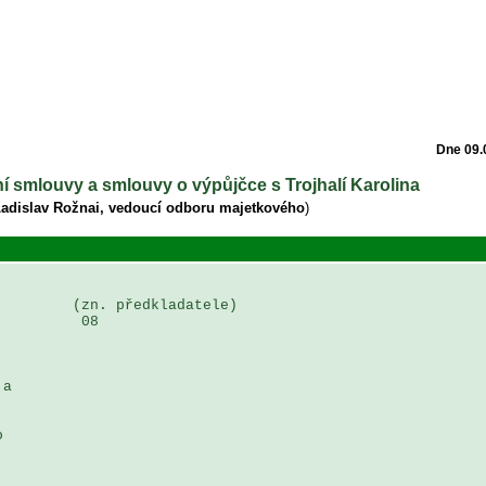
Dne 09.
ní smlouvy a smlouvy o výpůjčce s Trojhalí Karolina
Ladislav Rožnai, vedoucí odboru majetkového
)
        (zn. předkladatele)

         08

a 

 
