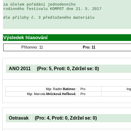
za účelem pořádání jednodenního 

rodinného festivalu KOMPOT dne 21. 5. 2017

dle přílohy č. 3 předloženého materiálu

Výsledek hlasování
Přítomno: 11
Pro: 11
ANO 2011
(Pro: 5, Proti: 0, Zdržel se: 0)
Mgr. Radim
Babinec
:
Pro
Ing
Mgr. Marcela
Mrózková Heříková
:
Pro
Ostravak
(Pro: 4, Proti: 0, Zdržel se: 0)