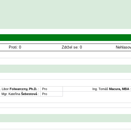
Proti: 0
Zdržel se: 0
Nehlasov
. Libor
Folwarczny, Ph.D.
:
Pro
Ing. Tomáš
Macura, MBA
:
Mgr. Kateřina
Šebestová
:
Pro