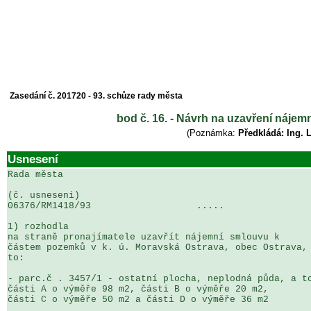
Zasedání č. 201720 - 93. schůze rady města
bod č. 16. - Návrh na uzavření nájem
(Poznámka:
Předkládá: Ing. 
Usnesení
Rada města

(č. usneseni)                                          
06376/RM1418/93                   .....                
1) rozhodla

na straně pronajímatele uzavřít nájemní smlouvu k 

částem pozemků v k. ú. Moravská Ostrava, obec Ostrava, 
to:

- parc.č . 3457/1 - ostatní plocha, neplodná půda, a to
části A o výměře 98 m2, části B o výměře 20 m2, 

části C o výměře 50 m2 a části D o výměře 36 m2
