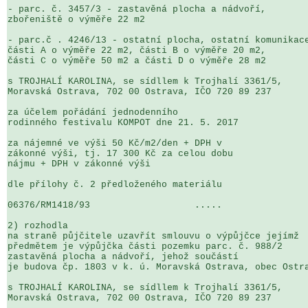
- parc. č. 3457/3 - zastavěná plocha a nádvoří, 

zbořeniště o výměře 22 m2

- parc.č . 4246/13 - ostatní plocha, ostatní komunikace
části A o výměře 22 m2, části B o výměře 20 m2, 

části C o výměře 50 m2 a části D o výměře 28 m2

s TROJHALÍ KAROLINA, se sídllem k Trojhalí 3361/5, 

Moravská Ostrava, 702 00 Ostrava, IČO 720 89 237

za účelem pořádání jednodenního 

rodinného festivalu KOMPOT dne 21. 5. 2017

za nájemné ve výši 50 Kč/m2/den + DPH v 

zákonné výši, tj. 17 300 Kč za celou dobu 

nájmu + DPH v zákonné výši

dle přílohy č. 2 předloženého materiálu

06376/RM1418/93                   .....                
2) rozhodla

na straně půjčitele uzavřít smlouvu o výpůjčce jejímž 

předmětem je výpůjčka části pozemku parc. č. 988/2 

zastavěná plocha a nádvoří, jehož součástí 

je budova čp. 1803 v k. ú. Moravská Ostrava, obec Ostra
s TROJHALÍ KAROLINA, se sídllem k Trojhalí 3361/5, 

Moravská Ostrava, 702 00 Ostrava, IČO 720 89 237
