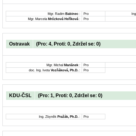
Mgr. Radim
Babinec
:
Pro
Ing
Mgr. Marcela
Mrózková Heříková
:
Pro
Ostravak
(Pro: 4, Proti: 0, Zdržel se: 0)
Mgr. Michal
Mariánek
:
Pro
doc. Ing. Iveta
Vozňáková, Ph.D.
:
Pro
KDU-ČSL
(Pro: 1, Proti: 0, Zdržel se: 0)
Ing. Zbyněk
Pražák, Ph.D.
:
Pro