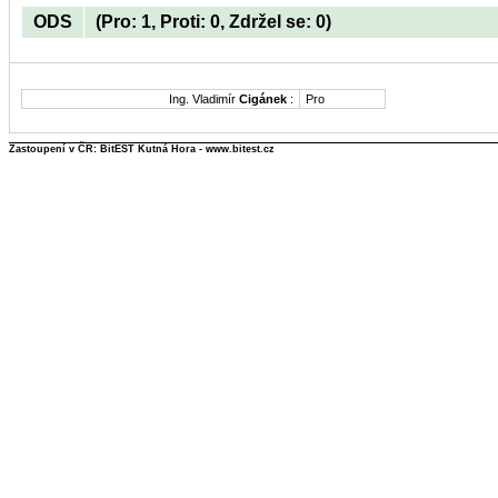
ODS
(Pro: 1, Proti: 0, Zdržel se: 0)
Ing. Vladimír
Cigánek
:
Pro
Zastoupení v ČR: BitEST Kutná Hora - www.bitest.cz