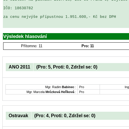
IČO: 18630782

za cenu nejvýše přípustnou 1.951.600,- Kč bez DPH

Výsledek hlasování
Přítomno: 11
Pro: 11
ANO 2011
(Pro: 5, Proti: 0, Zdržel se: 0)
Mgr. Radim
Babinec
:
Pro
Ing
Mgr. Marcela
Mrózková Heříková
:
Pro
Ostravak
(Pro: 4, Proti: 0, Zdržel se: 0)