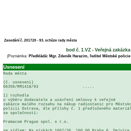
Zasedání č. 201720 - 93. schůze rady města
bod č. 1.VZ - Veřejná zakázk
(Poznámka:
Předkládá: Mgr. Zdeněk Harazim, ředitel Městské policie
Usnesení
Rada města

(č. usneseni)                                          
06356/RM1418/93                   .....                
1) rozhodla

o výběru dodavatele a uzavření smlouvy k veřejné 

zakázce malého rozsahu na nákup radiostanic pro Městsko
policii Ostrava, dle přílohy č. 1 předloženého materiál
se společností:

Pramacom Prague spol. s r.o.

se sídlem: Na pískách 1667/36, 160 00 Praha 6, Dejvice
