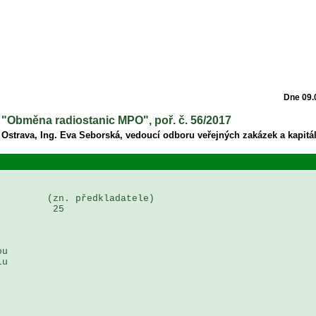
Dne 09.
a "Obměna radiostanic MPO", poř. č. 56/2017
 Ostrava, Ing. Eva Seborská, vedoucí odboru veřejných zakázek a kapitá
        (zn. předkladatele)

         25

u 

u 
