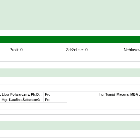
Proti: 0
Zdržel se: 0
Nehlasov
. Libor
Folwarczny, Ph.D.
:
Pro
Ing. Tomáš
Macura, MBA
:
Mgr. Kateřina
Šebestová
:
Pro