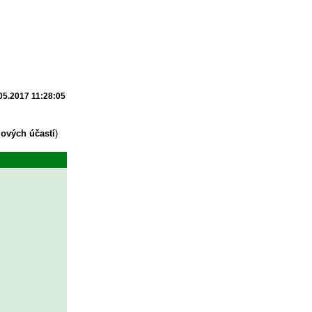
05.2017 11:28:05
lových účastí
)