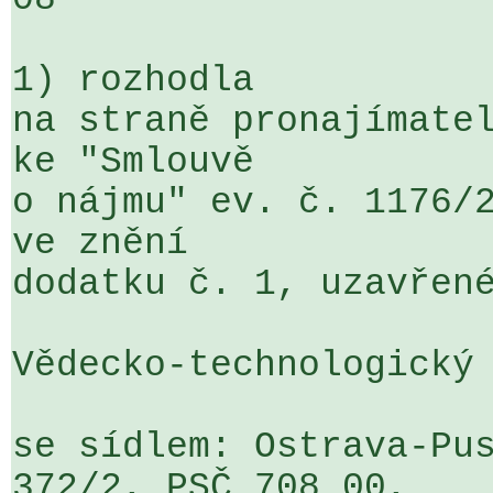
1) rozhodla

na straně pronajímatel
ke "Smlouvě 

o nájmu" ev. č. 1176/2
ve znění 

dodatku č. 1, uzavřené
Vědecko-technologický 
se sídlem: Ostrava-Pus
372/2, PSČ 708 00, 
