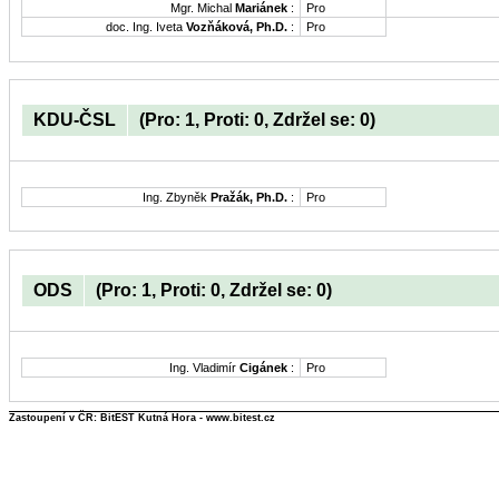
Mgr. Michal
Mariánek
:
Pro
doc. Ing. Iveta
Vozňáková, Ph.D.
:
Pro
KDU-ČSL
(Pro: 1, Proti: 0, Zdržel se: 0)
Ing. Zbyněk
Pražák, Ph.D.
:
Pro
ODS
(Pro: 1, Proti: 0, Zdržel se: 0)
Ing. Vladimír
Cigánek
:
Pro
Zastoupení v ČR: BitEST Kutná Hora - www.bitest.cz