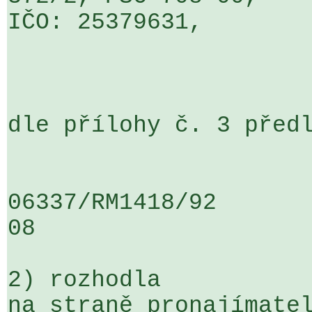
IČO: 25379631,

dle přílohy č. 3 předl
06337/RM1418/92                   .
08

2) rozhodla

na straně pronajímatel