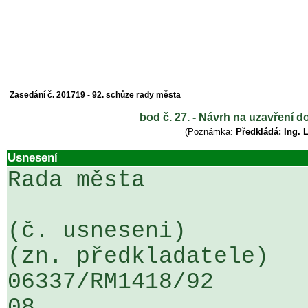
Zasedání č. 201719 - 92. schůze rady města
bod č. 27. - Návrh na uzavření 
(Poznámka:
Předkládá: Ing. 
Usnesení
Rada města

(č. usneseni)                                                  
(zn. předkladatele)

06337/RM1418/92                   .
08
