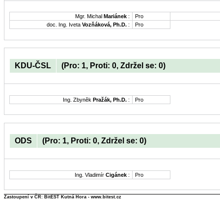
Mgr. Michal
Mariánek
:
Pro
doc. Ing. Iveta
Vozňáková, Ph.D.
:
Pro
KDU-ČSL
(Pro: 1, Proti: 0, Zdržel se: 0)
Ing. Zbyněk
Pražák, Ph.D.
:
Pro
ODS
(Pro: 1, Proti: 0, Zdržel se: 0)
Ing. Vladimír
Cigánek
:
Pro
Zastoupení v ČR: BitEST Kutná Hora - www.bitest.cz