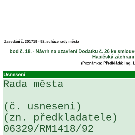
Zasedání č. 201719 - 92. schůze rady města
bod č. 18. - Návrh na uzavření Dodatku č. 26 ke smlou
Hasičský záchrann
(Poznámka:
Předkládá: Ing. 
Usnesení
Rada města

(č. usneseni)                                                  
(zn. předkladatele)

06329/RM1418/92                   .