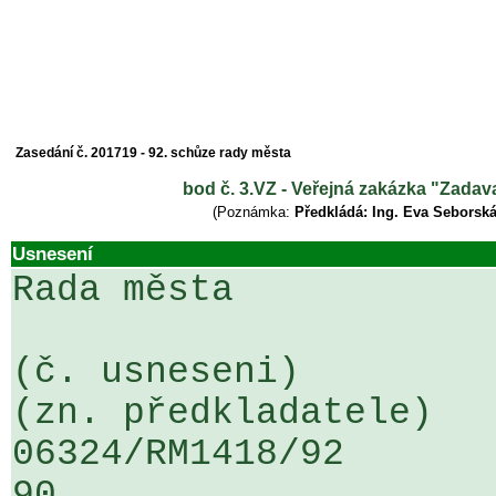
Zasedání č. 201719 - 92. schůze rady města
bod č. 3.VZ - Veřejná zakázka "Zadava
(Poznámka:
Předkládá: Ing. Eva Seborská
Usnesení
Rada města

(č. usneseni)                                                  
(zn. předkladatele)

06324/RM1418/92                   .
90
