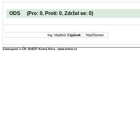
ODS
(Pro: 0, Proti: 0, Zdržel se: 0)
Ing. Vladimír
Cigánek
:
Nepřítomen
Zastoupení v ČR: BitEST Kutná Hora - www.bitest.cz