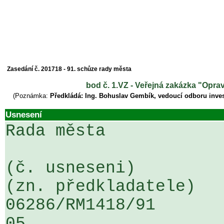
Zasedání č. 201718 - 91. schůze rady města
bod č. 1.VZ - Veřejná zakázka "Oprav
(Poznámka:
Předkládá: Ing. Bohuslav Gembík, vedoucí odboru inves
Usnesení
Rada města

(č. usneseni)                                                  
(zn. předkladatele)

06286/RM1418/91                   .
05
