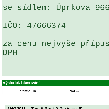
se sídlem: Úprkova 966
IČO: 47666374

za cenu nejvýše přípus
DPH

Výsledek hlasování
Přítomno: 10
Pro: 10
ANO 2011
(Pro: 5, Proti: 0, Zdržel se: 0)