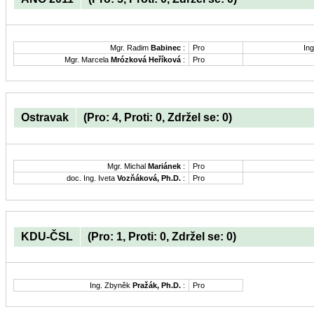
Mgr. Radim
Babinec
:
Pro
Ing
Mgr. Marcela
Mrózková Heříková
:
Pro
Ostravak
(Pro: 4, Proti: 0, Zdržel se: 0)
Mgr. Michal
Mariánek
:
Pro
doc. Ing. Iveta
Vozňáková, Ph.D.
:
Pro
KDU-ČSL
(Pro: 1, Proti: 0, Zdržel se: 0)
Ing. Zbyněk
Pražák, Ph.D.
:
Pro