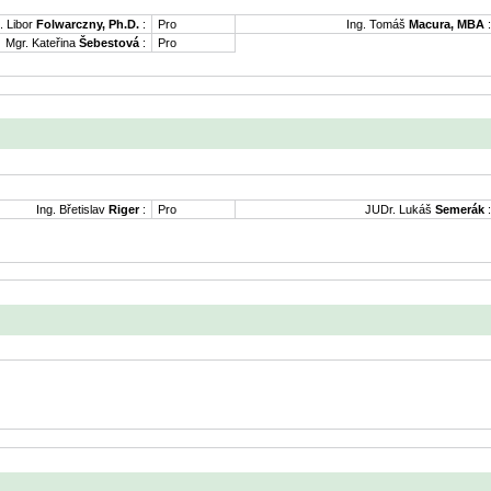
. Libor
Folwarczny, Ph.D.
:
Pro
Ing. Tomáš
Macura, MBA
:
Mgr. Kateřina
Šebestová
:
Pro
Ing. Břetislav
Riger
:
Pro
JUDr. Lukáš
Semerák
: