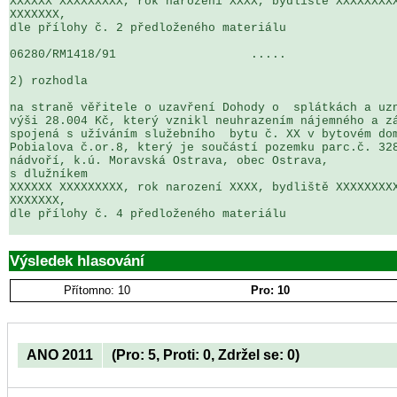
XXXXXX XXXXXXXXX, rok narození XXXX, bydliště XXXXXXXXX
XXXXXXX,

dle přílohy č. 2 předloženého materiálu

06280/RM1418/91                   .....                
2) rozhodla

na straně věřitele o uzavření Dohody o  splátkách a uzn
výši 28.004 Kč, který vznikl neuhrazením nájemného a zá
spojená s užíváním služebního  bytu č. XX v bytovém dom
Pobialova č.or.8, který je součástí pozemku parc.č. 328
nádvoří, k.ú. Moravská Ostrava, obec Ostrava, 

s dlužníkem

XXXXXX XXXXXXXXX, rok narození XXXX, bydliště XXXXXXXXX
XXXXXXX,

dle přílohy č. 4 předloženého materiálu

Výsledek hlasování
Přítomno: 10
Pro: 10
ANO 2011
(Pro: 5, Proti: 0, Zdržel se: 0)