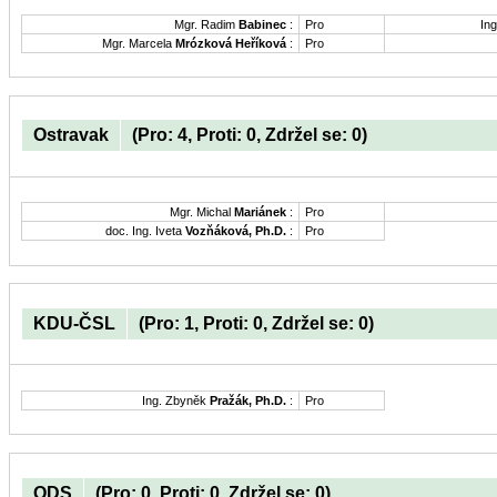
Mgr. Radim
Babinec
:
Pro
Ing
Mgr. Marcela
Mrózková Heříková
:
Pro
Ostravak
(Pro: 4, Proti: 0, Zdržel se: 0)
Mgr. Michal
Mariánek
:
Pro
doc. Ing. Iveta
Vozňáková, Ph.D.
:
Pro
KDU-ČSL
(Pro: 1, Proti: 0, Zdržel se: 0)
Ing. Zbyněk
Pražák, Ph.D.
:
Pro
ODS
(Pro: 0, Proti: 0, Zdržel se: 0)