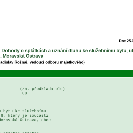
Dne 25.
 Dohody o splátkách a uznání dluhu ke služebnímu bytu, ul
8, Moravská Ostrava
Ladislav Rožnai, vedoucí odboru majetkového
)
        (zn. předkladatele)

         08

 bytu ke služebnímu  

8, který je součástí 

oravská Ostrava, obec 
