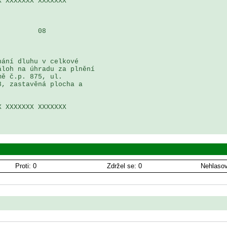
 XXXXXXX XXXXXXX 

         08

ání dluhu v celkové 

loh na úhradu za plnění 

ě č.p. 875, ul. 

, zastavěná plocha a 

 XXXXXXX XXXXXXX 

Proti: 0
Zdržel se: 0
Nehlasov