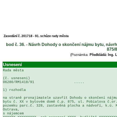
Zasedání č. 201718 - 91. schůze rady města
bod č. 36. - Návrh Dohody o skončení nájmu bytu, návrh
875/
(Poznámka:
Předkládá: Ing. 
Usnesení
Rada města

(č. usneseni)                                          
06280/RM1418/91                   .....                
1) rozhodla

na straně pronajímatele uzavřít Dohodu o skončení nájmu
bytu č. XX v bytovém domě č.p. 875, ul. Pobialova č.or.
pozemku parc.č. 328, zastavěná plocha a nádvoří, k.ú. M
Ostrava, 

s nájemcem
