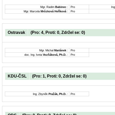
Mgr. Radim
Babinec
:
Pro
Ing
Mgr. Marcela
Mrózková Heříková
:
Pro
Ostravak
(Pro: 4, Proti: 0, Zdržel se: 0)
Mgr. Michal
Mariánek
:
Pro
doc. Ing. Iveta
Vozňáková, Ph.D.
:
Pro
KDU-ČSL
(Pro: 1, Proti: 0, Zdržel se: 0)
Ing. Zbyněk
Pražák, Ph.D.
:
Pro