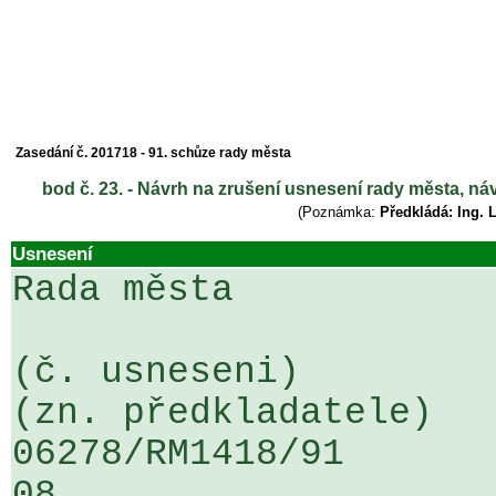
Zasedání č. 201718 - 91. schůze rady města
bod č. 23. - Návrh na zrušení usnesení rady města, n
(Poznámka:
Předkládá: Ing. 
Usnesení
Rada města

(č. usneseni)                                                  
(zn. předkladatele)

06278/RM1418/91                   .
08
