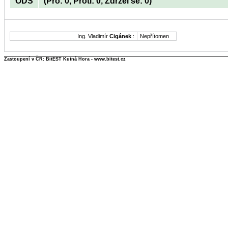
ODS
(Pro: 0, Proti: 0, Zdržel se: 0)
Ing. Vladimír
Cigánek
:
Nepřítomen
Zastoupení v ČR: BitEST Kutná Hora - www.bitest.cz