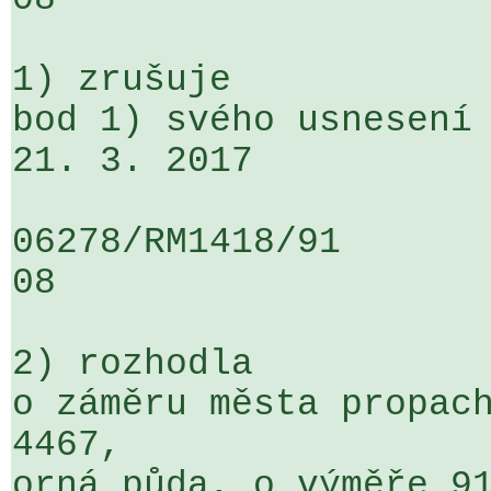
1) zrušuje

bod 1) svého usnesení 
21. 3. 2017

06278/RM1418/91                   .
08

2) rozhodla

o záměru města propach
4467, 

orná půda, o výměře 91