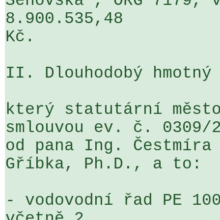
Šenovská", ORG 7179, v
8.900.535,48 

Kč.

II. Dlouhodobý hmotný 
který statutární město
smlouvou ev. č. 0309/2
od pana Ing. Čestmíra 
Gříbka, Ph.D., a to:

- vodovodní řad PE 100
včetně 2 
