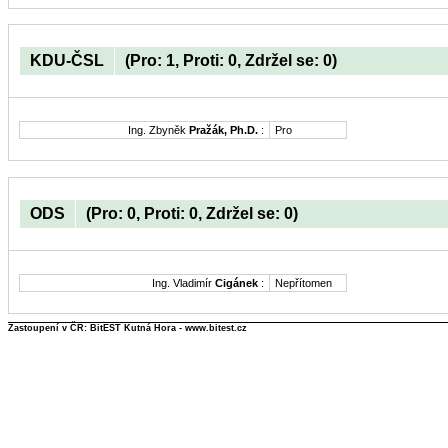
KDU-ČSL
(Pro: 1, Proti: 0, Zdržel se: 0)
Ing. Zbyněk
Pražák, Ph.D.
:
Pro
ODS
(Pro: 0, Proti: 0, Zdržel se: 0)
Ing. Vladimír
Cigánek
:
Nepřítomen
Zastoupení v ČR: BitEST Kutná Hora - www.bitest.cz