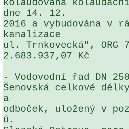
kolaudována kolaudační
dne 14. 12. 

2016 a vybudována v rá
kanalizace 

ul. Trnkovecká", ORG 7
2.683.937,07 Kč

- Vodovodní řad DN 250
Šenovská celkové délky
a 

odboček, uložený v poz
ú. 
