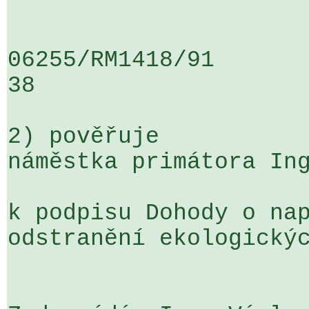
06255/RM1418/91                   .
38

2) pověřuje

náměstka primátora Ing
k podpisu Dohody o nap
odstranění ekologickýc