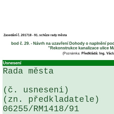
Zasedání č. 201718 - 91. schůze rady města
bod č. 29. - Návrh na uzavření Dohody o naplnění po
"Rekonstrukce kanalizace ulice M
(Poznámka:
Předkládá: Ing. Václ
Usnesení
Rada města

(č. usneseni)                                                  
(zn. předkladatele)

06255/RM1418/91                   .