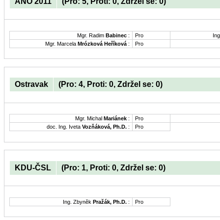
ANO 2011
(Pro: 5, Proti: 0, Zdržel se: 0)
Mgr. Radim
Babinec
:
Pro
Ing
Mgr. Marcela
Mrózková Heříková
:
Pro
Ostravak
(Pro: 4, Proti: 0, Zdržel se: 0)
Mgr. Michal
Mariánek
:
Pro
doc. Ing. Iveta
Vozňáková, Ph.D.
:
Pro
KDU-ČSL
(Pro: 1, Proti: 0, Zdržel se: 0)
Ing. Zbyněk
Pražák, Ph.D.
:
Pro