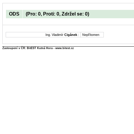
ODS
(Pro: 0, Proti: 0, Zdržel se: 0)
Ing. Vladimír
Cigánek
:
Nepřítomen
Zastoupení v ČR: BitEST Kutná Hora - www.bitest.cz