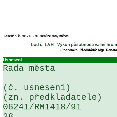
Zasedání č. 201718 - 91. schůze rady města
bod č. 1.VH - Výkon působnosti valné hrom
(Poznámka:
Předkládá: Mgr. Renata
Usnesení
Rada města

(č. usneseni)                                                  
(zn. předkladatele)

06241/RM1418/91                   .
28
