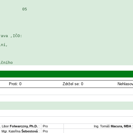
         05

ava ,IČO: 

ní, 

Proti: 0
Zdržel se: 0
Nehlasov
. Libor
Folwarczny, Ph.D.
:
Pro
Ing. Tomáš
Macura, MBA
:
Mgr. Kateřina
Šebestová
:
Pro