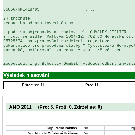
05866/RM1418/85                   .....                
2) zmocňuje

vedoucího odboru investičního

k podpisu objednávky na zhotovitele CHVÁLEK ATELIÉR 

s.r.o., se sídlem Kafkova 1064/12, 702 00 Moravská Ostr
05725674  na zpracování rozdělení projektové 

dokumentace pro provedení stavby " Cyklostezka Hornopol
Varenská, Hollarova"  za cenu 75 020,- Kč vč. DPH 

Výsledek hlasování
Přítomno: 11
Pro: 11
ANO 2011
(Pro: 5, Proti: 0, Zdržel se: 0)
Mgr. Radim
Babinec
:
Pro
Ing
Mgr. Marcela
Mrózková Heříková
:
Pro