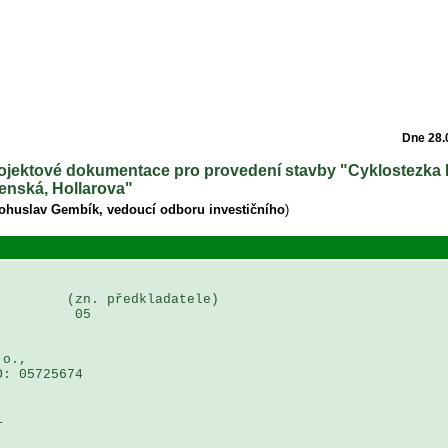
Dne 28.
projektové dokumentace pro provedení stavby "Cyklostezka 
enská, Hollarova"
Bohuslav Gembík, vedoucí odboru investičního
)
        (zn. předkladatele)

         05

o., 

: 05725674 

 
