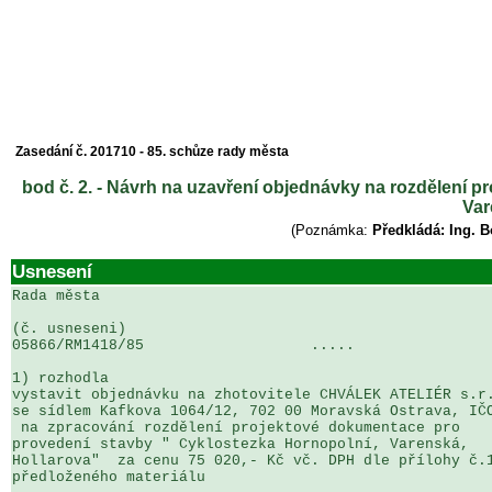
Zasedání č. 201710 - 85. schůze rady města
bod č. 2. - Návrh na uzavření objednávky na rozdělení 
Var
(Poznámka:
Předkládá: Ing. 
Usnesení
Rada města

(č. usneseni)                                          
05866/RM1418/85                   .....                
1) rozhodla

vystavit objednávku na zhotovitele CHVÁLEK ATELIÉR s.r.
se sídlem Kafkova 1064/12, 702 00 Moravská Ostrava, IČO
 na zpracování rozdělení projektové dokumentace pro 

provedení stavby " Cyklostezka Hornopolní, Varenská, 

Hollarova"  za cenu 75 020,- Kč vč. DPH dle přílohy č.1
předloženého materiálu
