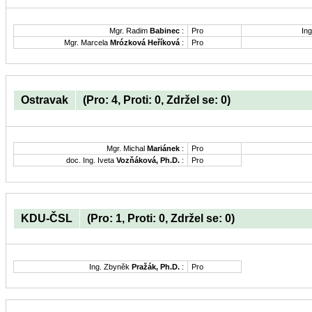
Mgr. Radim
Babinec
:
Pro
Ing
Mgr. Marcela
Mrózková Heříková
:
Pro
Ostravak
(Pro: 4, Proti: 0, Zdržel se: 0)
Mgr. Michal
Mariánek
:
Pro
doc. Ing. Iveta
Vozňáková, Ph.D.
:
Pro
KDU-ČSL
(Pro: 1, Proti: 0, Zdržel se: 0)
Ing. Zbyněk
Pražák, Ph.D.
:
Pro