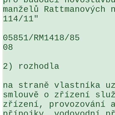
pro budoucí novostavbu
manželů Rattmanových n
114/11"

05851/RM1418/85                   .
08

2) rozhodla

na straně vlastníka uz
smlouvě o zřízení služ
zřízení, provozování a
přípojky, vodovodní př