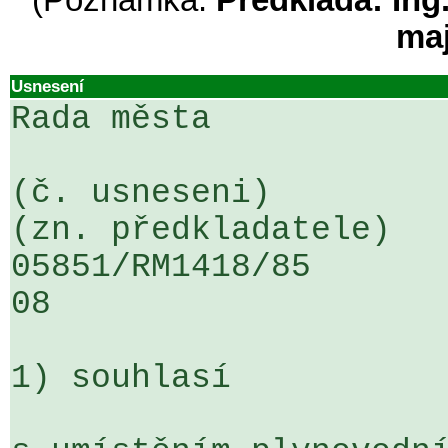
(Poznámka:
Předkládá: Ing
ma
Usnesení
Rada města

(č. usneseni)                                                  
(zn. předkladatele)

05851/RM1418/85                   .
08

1) souhlasí
