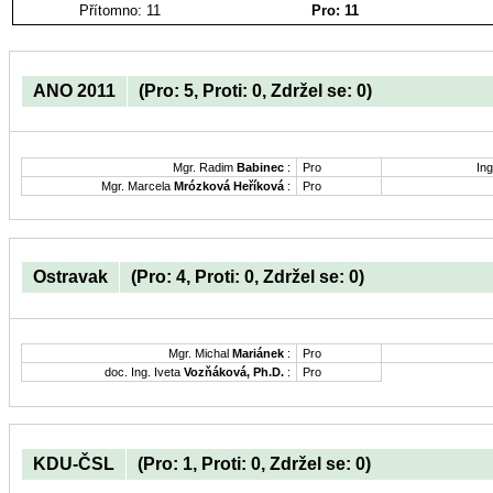
Přítomno: 11
Pro: 11
ANO 2011
(Pro: 5, Proti: 0, Zdržel se: 0)
Mgr. Radim
Babinec
:
Pro
Ing
Mgr. Marcela
Mrózková Heříková
:
Pro
Ostravak
(Pro: 4, Proti: 0, Zdržel se: 0)
Mgr. Michal
Mariánek
:
Pro
doc. Ing. Iveta
Vozňáková, Ph.D.
:
Pro
KDU-ČSL
(Pro: 1, Proti: 0, Zdržel se: 0)