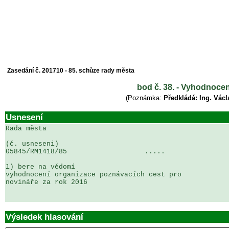
Zasedání č. 201710 - 85. schůze rady města
bod č. 38. - Vyhodnoce
(Poznámka:
Předkládá: Ing. Václ
Usnesení
Rada města

(č. usneseni)                                          
05845/RM1418/85                   .....                
1) bere na vědomí

vyhodnocení organizace poznávacích cest pro 

novináře za rok 2016

Výsledek hlasování