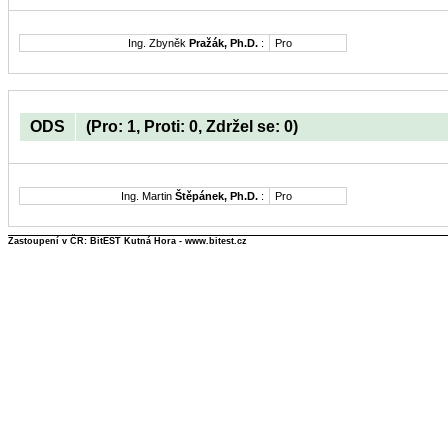
Ing. Zbyněk
Pražák, Ph.D.
:
Pro
ODS
(Pro: 1, Proti: 0, Zdržel se: 0)
Ing. Martin
Štěpánek, Ph.D.
:
Pro
Zastoupení v ČR: BitEST Kutná Hora - www.bitest.cz