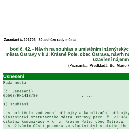
Zasedání č. 201703 - 80. schůze rady města
bod č. 42. - Návrh na souhlas s umístěním inženýrských
města Ostravy v k.ú. Krásné Pole, obec Ostrava, návrh n
uzavření nájemn
(Poznámka:
Předkládá: Bc. Marie 
Usnesení
Rada města

(č. usneseni)                                          
05563/RM1418/80                   .....                
1) souhlasí

- s umístěním vodovodní přípojky a kanalizační přípojky
vlastnictví statutárního města Ostravy parc. č. 2268/4 
ostatní komunikace v k. ú. Krásné Pole, obec Ostrava,

- s užíváním části pozemku ve vlastnictví statutárního 