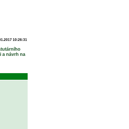
01.2017 10:26:31
atutárního
i a návrh na