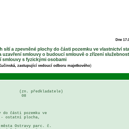
Dne 17.
 sítí a zpevněné plochy do části pozemku ve vlastnictví st
a uzavření smlouvy o budoucí smlouvě o zřízení služebnost
í smlouvy s fyzickými osobami
Kučinská, zastupující vedoucí odboru majetkového
)
        (zn. předkladatele)

         08

 do části pozemku ve 

- ostatní plocha, 

města Ostravy parc. č. 
