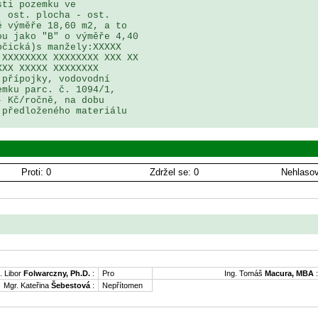
ti pozemku ve 

 ost. plocha - ost. 

 výměře 18,60 m2, a to 

u jako "B" o výměře 4,40 

čická)s manžely:XXXXX 

XXXXXXXX XXXXXXXX XXX XX 

XX XXXXX XXXXXXXX 

přípojky, vodovodní 

mku parc. č. 1094/1, 

 Kč/ročně, na dobu 

předloženého materiálu

Proti: 0
Zdržel se: 0
Nehlasov
. Libor
Folwarczny, Ph.D.
:
Pro
Ing. Tomáš
Macura, MBA
:
Mgr. Kateřina
Šebestová
:
Nepřítomen