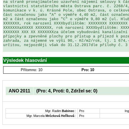
na straně pronajímateleo uzavření nájemní smlouvy k čás
vlastnictví statutárního města Ostrava parc. č. 2268/4,
komunikace v k. ú. Krásné Pole, obec Ostrava, o celkové
část označenou jako "A" o výměře 4,40 m2, část označeno
m2 a část označenou jako "C" o výměře 9,80 m2 (ul. Hlub
XXXXXXX, rok narození XXXXbydlištěm: XXXXXXXX XXXXXXXX 
XXXXXXXaXXXXX XXXXXXX, rok narození XXXXbydlištěm: XXXX
XXXXXXX XXX XX XXXXXXXza účelem vybudování kanalizační 
přípojky a zpevněné plochy pro přístup a příjezd k poze
zahrada, za nájemné ve výši 90,- Kč/m2/rok, tj. 1 674,-
určitou, nejpozději však do 31.12.2017dle přílohy č. 3 
Výsledek hlasování
Přítomno: 10
Pro: 10
ANO 2011
(Pro: 4, Proti: 0, Zdržel se: 0)
Mgr. Radim
Babinec
:
Pro
Ing
Mgr. Marcela
Mrózková Heříková
:
Pro