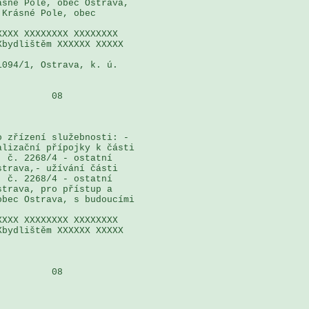
sné Pole, obec Ostrava, 

Krásné Pole, obec 

XXX XXXXXXXX XXXXXXXX 

bydlištěm XXXXXX XXXXX 

094/1, Ostrava, k. ú. 

         08

 zřízení služebnosti: - 

lizační přípojky k části 

 č. 2268/4 - ostatní 

trava,- užívání části 

 č. 2268/4 - ostatní 

trava, pro přístup a 

bec Ostrava, s budoucími 

XXX XXXXXXXX XXXXXXXX 

bydlištěm XXXXXX XXXXX 

         08
