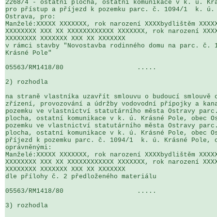
2268/4 - ostatní plocha, ostatní komunikace v k. ú. Krá
pro přístup a příjezd k pozemku parc. č. 1094/1  k. ú. 
Ostrava, pro:

Manželé:XXXXX XXXXXXX, rok narození XXXXbydlištěm XXXXX
XXXXXXXX XXX XX XXXXXXXXXXXX XXXXXXX, rok narození XXXX
XXXXXXXX XXXXXXX XXX XX XXXXXXX

v rámci stavby "Novostavba rodinného domu na parc. č. 1
Krásné Pole"

05563/RM1418/80                   .....                
2) rozhodla

na straně vlastníka uzavřít smlouvu o budoucí smlouvě o
zřízení, provozování a údržby vodovodní přípojky a kana
pozemku ve vlastnictví statutárního města Ostravy parc.
plocha, ostatní komunikace v k. ú. Krásné Pole, obec Os
pozemku ve vlastnictví statutárního města Ostravy parc.
plocha, ostatní komunikace v k. ú. Krásné Pole, obec Os
příjezd k pozemku parc. č. 1094/1  k. ú. Krásné Pole, o
oprávněnými:

Manželé:XXXXX XXXXXXX, rok narození XXXXbydlištěm XXXXX
XXXXXXXX XXX XX XXXXXXXXXXXX XXXXXXX, rok narození XXXX
XXXXXXXX XXXXXXX XXX XX XXXXXXX

dle přílohy č. 2 předloženého materiálu

05563/RM1418/80                   .....                
3) rozhodla
