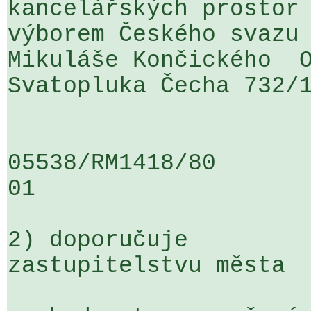
kancelářských prostor 
výborem Českého svazu 
Mikuláše Končického  O
Svatopluka Čecha 732/1
05538/RM1418/80                   .
01

2) doporučuje

zastupitelstvu města
