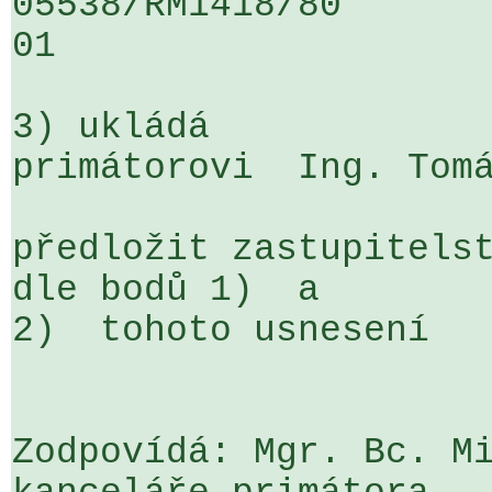
05538/RM1418/80                   .
01

3) ukládá

primátorovi  Ing. Tomá
předložit zastupitelst
dle bodů 1)  a 

2)  tohoto usnesení

Zodpovídá: Mgr. Bc. Mi