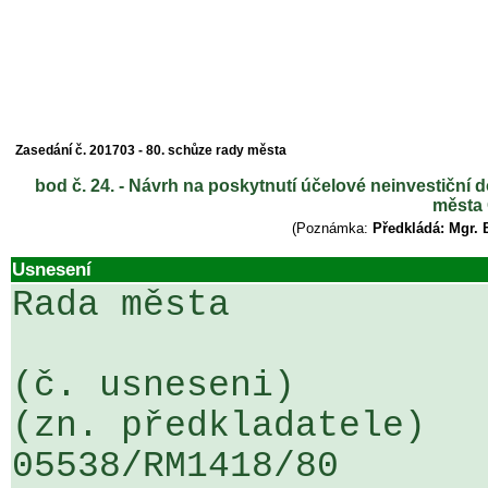
Zasedání č. 201703 - 80. schůze rady města
bod č. 24. - Návrh na poskytnutí účelové neinvestiční
města 
(Poznámka:
Předkládá: Mgr. 
Usnesení
Rada města

(č. usneseni)                                                  
(zn. předkladatele)

05538/RM1418/80                   .