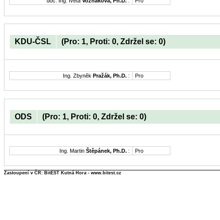
doc. Ing. Iveta
Vozňáková, Ph.D.
:
Pro
KDU-ČSL
(Pro: 1, Proti: 0, Zdržel se: 0)
Ing. Zbyněk
Pražák, Ph.D.
:
Pro
ODS
(Pro: 1, Proti: 0, Zdržel se: 0)
Ing. Martin
Štěpánek, Ph.D.
:
Pro
Zastoupení v ČR: BitEST Kutná Hora - www.bitest.cz