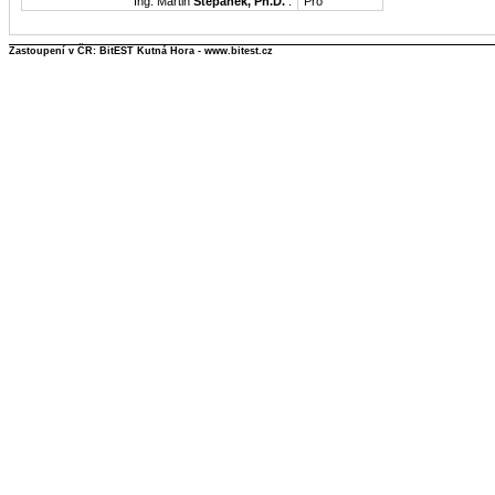
Ing. Martin
Štěpánek, Ph.D.
:
Pro
Zastoupení v ČR: BitEST Kutná Hora - www.bitest.cz