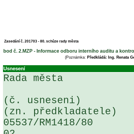
Zasedání č. 201703 - 80. schůze rady města
bod č. 2.MZP - Informace odboru interního auditu a kontro
(Poznámka:
Předkládá: Ing. Renata G
Usnesení
Rada města

(č. usneseni)                                                  
(zn. předkladatele)

05537/RM1418/80                   .
02
