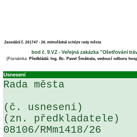
Zasedání č. 201747 - 26. mimořádná schůze rady města
bod č. 9.VZ - Veřejná zakázka "Ošetřování trá
(Poznámka:
Předkládá: Ing. Bc. Pavel Šmátrala, vedoucí odboru hos
Usnesení
Rada města

(č. usneseni)                                                  
(zn. předkladatele)

08106/RMm1418/26                   