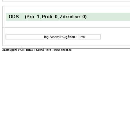
ODS
(Pro: 1, Proti: 0, Zdržel se: 0)
Ing. Vladimír
Cigánek
:
Pro
Zastoupení v ČR: BitEST Kutná Hora - www.bitest.cz