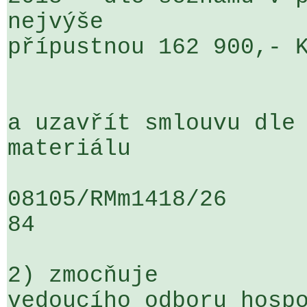
nejvýše 

přípustnou 162 900,- K
a uzavřít smlouvu dle 
materiálu

08105/RMm1418/26                   
84

2) zmocňuje

vedoucího odboru hospo