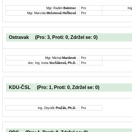
Mgr. Radim
Babinec
:
Pro
Ing
Mgr. Marcela
Mrózková Heříková
:
Pro
Ostravak
(Pro: 3, Proti: 0, Zdržel se: 0)
Mgr. Michal
Mariánek
:
Pro
doc. Ing. Iveta
Vozňáková, Ph.D.
:
Pro
KDU-ČSL
(Pro: 1, Proti: 0, Zdržel se: 0)
Ing. Zbyněk
Pražák, Ph.D.
:
Pro