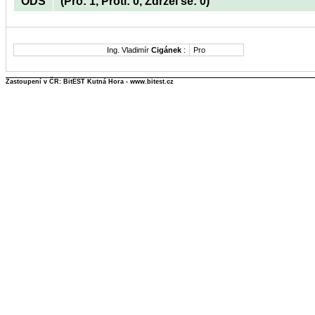
ODS
(Pro: 1, Proti: 0, Zdržel se: 0)
Ing. Vladimír
Cigánek
:
Pro
Zastoupení v ČR: BitEST Kutná Hora - www.bitest.cz