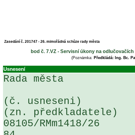
Zasedání č. 201747 - 26. mimořádná schůze rady města
bod č. 7.VZ - Servisní úkony na odlučovačích
(Poznámka:
Předkládá: Ing. Bc. P
Usnesení
Rada města

(č. usneseni)                                                  
(zn. předkladatele)

08105/RMm1418/26                   
84
