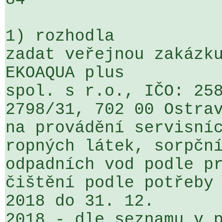
1) rozhodla

zadat veřejnou zakázku
EKOAQUA plus 

spol. s r.o., IČO: 258
2798/31, 702 00 Ostrav
na provádění servisníc
ropných látek, sorpční
odpadních vod podle pr
čištění podle potřeby 
2018 do 31. 12. 

2018 - dle seznamu v p