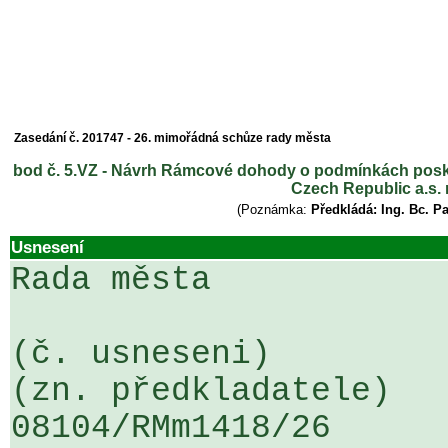
Zasedání č. 201747 - 26. mimořádná schůze rady města
bod č. 5.VZ - Návrh Rámcové dohody o podmínkách posky
Czech Republic a.s. 
(Poznámka:
Předkládá: Ing. Bc. P
Usnesení
Rada města

(č. usneseni)                                                  
(zn. předkladatele)

08104/RMm1418/26                   