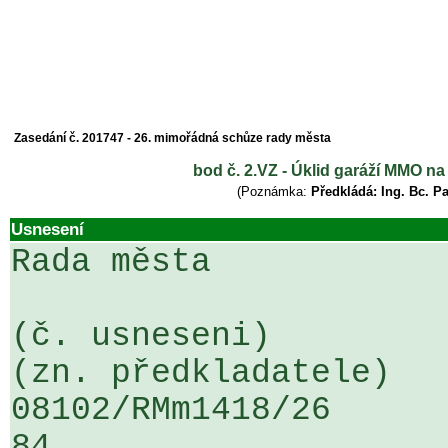
Zasedání č. 201747 - 26. mimořádná schůze rady města
bod č. 2.VZ - Úklid garáží MMO n
(Poznámka:
Předkládá: Ing. Bc. P
Usnesení
Rada města

(č. usneseni)                                                  
(zn. předkladatele)

08102/RMm1418/26                   
84
