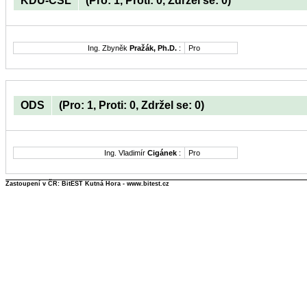
KDU-ČSL
(Pro: 1, Proti: 0, Zdržel se: 0)
Ing. Zbyněk
Pražák, Ph.D.
:
Pro
ODS
(Pro: 1, Proti: 0, Zdržel se: 0)
Ing. Vladimír
Cigánek
:
Pro
Zastoupení v ČR: BitEST Kutná Hora - www.bitest.cz