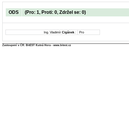
ODS
(Pro: 1, Proti: 0, Zdržel se: 0)
Ing. Vladimír
Cigánek
:
Pro
Zastoupení v ČR: BitEST Kutná Hora - www.bitest.cz