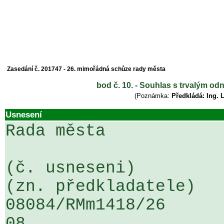
Zasedání č. 201747 - 26. mimořádná schůze rady města
bod č. 10. - Souhlas s trvalým od
(Poznámka:
Předkládá: Ing. 
Usnesení
Rada města

(č. usneseni)                                                  
(zn. předkladatele)

08084/RMm1418/26                   
08
