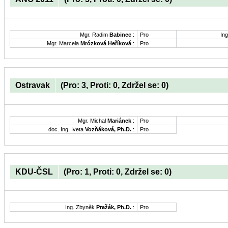
Mgr. Radim
Babinec
:
Pro
Ing
Mgr. Marcela
Mrózková Heříková
:
Pro
Ostravak
(Pro: 3, Proti: 0, Zdržel se: 0)
Mgr. Michal
Mariánek
:
Pro
doc. Ing. Iveta
Vozňáková, Ph.D.
:
Pro
KDU-ČSL
(Pro: 1, Proti: 0, Zdržel se: 0)
Ing. Zbyněk
Pražák, Ph.D.
:
Pro