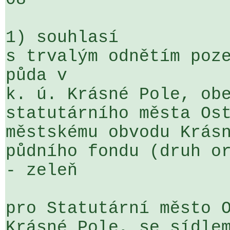
1) souhlasí

s trvalým odnětím poze
půda v 

k. ú. Krásné Pole, obe
statutárního města Ost
městskému obvodu Krásn
půdního fondu (druh or
- zeleň

pro Statutární město O
Krásné Pole, se sídlem