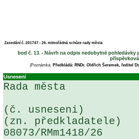
Zasedání č. 201747 - 26. mimořádná schůze rady města
bod č. 13. - Návrh na odpis nedobytné pohledávky 
příspěvková
(Poznámka:
Předkládá: RNDr. Oldřich Šeremek, ředitel D
Usnesení
Rada města

(č. usneseni)                                                  
(zn. předkladatele)

08073/RMm1418/26                   