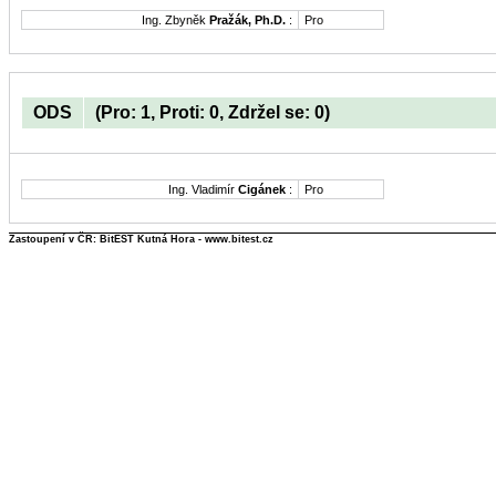
Ing. Zbyněk
Pražák, Ph.D.
:
Pro
ODS
(Pro: 1, Proti: 0, Zdržel se: 0)
Ing. Vladimír
Cigánek
:
Pro
Zastoupení v ČR: BitEST Kutná Hora - www.bitest.cz