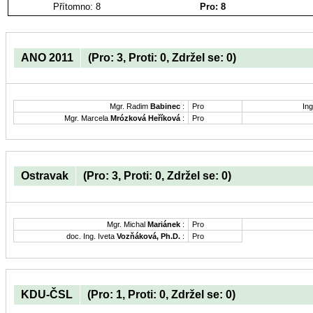
Přítomno: 8
Pro: 8
ANO 2011
(Pro: 3, Proti: 0, Zdržel se: 0)
Mgr. Radim
Babinec
:
Pro
Ing
Mgr. Marcela
Mrózková Heříková
:
Pro
Ostravak
(Pro: 3, Proti: 0, Zdržel se: 0)
Mgr. Michal
Mariánek
:
Pro
doc. Ing. Iveta
Vozňáková, Ph.D.
:
Pro
KDU-ČSL
(Pro: 1, Proti: 0, Zdržel se: 0)