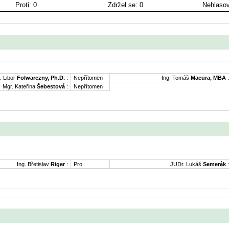
Proti: 0
Zdržel se: 0
Nehlasov
. Libor
Folwarczny, Ph.D.
:
Nepřítomen
Ing. Tomáš
Macura, MBA
:
Mgr. Kateřina
Šebestová
:
Nepřítomen
Ing. Břetislav
Riger
:
Pro
JUDr. Lukáš
Semerák
: