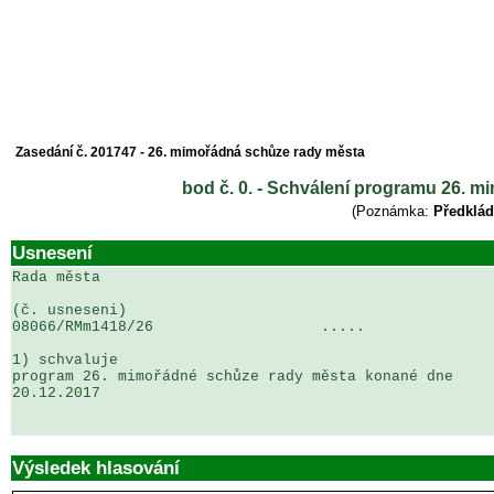
Zasedání č. 201747 - 26. mimořádná schůze rady města
bod č. 0. - Schválení programu 26. 
(Poznámka:
Předklád
Usnesení
Rada města

(č. usneseni)                                          
08066/RMm1418/26                   .....               
1) schvaluje

program 26. mimořádné schůze rady města konané dne 

20.12.2017

Výsledek hlasování